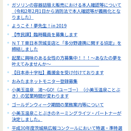
ガソリンの容器詰替え販売における本人確認等について
（令和2年2月1日から消防法で本人確認等が義務化とな
りました）
ようこそ！夢先生！in 2019
【市民課】臨時職員を募集します
ＮＴＴ東日本茨城支店と「多分野連携に関する協定」を
締結しました
起業に興味のある女性の方募集中！！！～あなたの夢を
叶えてみませんか～
【日本赤十字社】義援金を受け付けております
おみたまネットモニター登録募集
小美玉温泉 湯～GO!（ユーゴー）（小美玉温泉ことぶ
き）の営業時間が変わります
ゴールデンウィーク期間の業務案内等について
小美玉温泉ことぶきのネーミングライツ・パートナーが
決定しました。
平成30年度茨城県広報コンクールにおいて特選・準特選