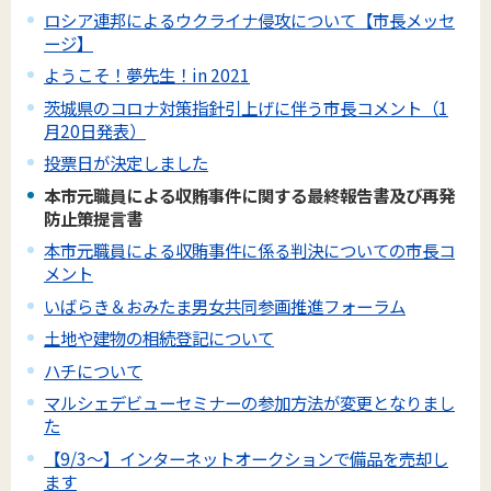
ロシア連邦によるウクライナ侵攻について【市長メッセ
ージ】
ようこそ！夢先生！in 2021
茨城県のコロナ対策指針引上げに伴う市長コメント（1
月20日発表）
投票日が決定しました
本市元職員による収賄事件に関する最終報告書及び再発
防止策提言書
本市元職員による収賄事件に係る判決についての市長コ
メント
いばらき＆おみたま男女共同参画推進フォーラム
土地や建物の相続登記について
ハチについて
マルシェデビューセミナーの参加方法が変更となりまし
た
【9/3～】インターネットオークションで備品を売却し
ます