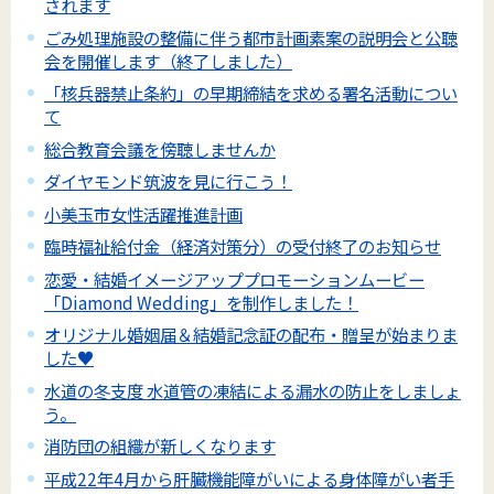
されます
ごみ処理施設の整備に伴う都市計画素案の説明会と公聴
会を開催します（終了しました）
「核兵器禁止条約」の早期締結を求める署名活動につい
て
総合教育会議を傍聴しませんか
ダイヤモンド筑波を見に行こう！
小美玉市女性活躍推進計画
臨時福祉給付金（経済対策分）の受付終了のお知らせ
恋愛・結婚イメージアッププロモーションムービー
「Diamond Wedding」を制作しました！
オリジナル婚姻届＆結婚記念証の配布・贈呈が始まりま
した♥
水道の冬支度 水道管の凍結による漏水の防止をしましょ
う。
消防団の組織が新しくなります
平成22年4月から肝臓機能障がいによる身体障がい者手