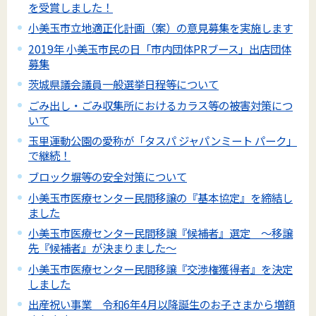
を受賞しました！
小美玉市立地適正化計画（案）の意見募集を実施します
2019年 小美玉市民の日「市内団体PRブース」出店団体
募集
茨城県議会議員一般選挙日程等について
ごみ出し・ごみ収集所におけるカラス等の被害対策につ
いて
玉里運動公園の愛称が「タスパ ジャパンミート パーク」
で継続！
ブロック塀等の安全対策について
小美玉市医療センター民間移譲の『基本協定』を締結し
ました
小美玉市医療センター民間移譲『候補者』選定 ～移譲
先『候補者』が決まりました～
小美玉市医療センター民間移譲『交渉権獲得者』を決定
しました
出産祝い事業 令和6年4月以降誕生のお子さまから増額