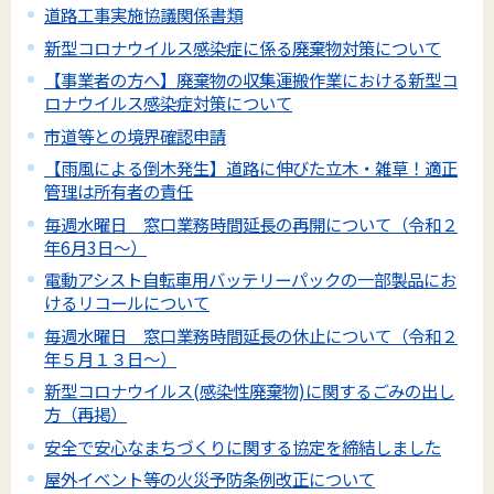
道路工事実施協議関係書類
新型コロナウイルス感染症に係る廃棄物対策について
【事業者の方へ】廃棄物の収集運搬作業における新型コ
ロナウイルス感染症対策について
市道等との境界確認申請
【雨風による倒木発生】道路に伸びた立木・雑草！適正
管理は所有者の責任
毎週水曜日 窓口業務時間延長の再開について（令和２
年6月3日～）
電動アシスト自転車用バッテリーパックの一部製品にお
けるリコールについて
毎週水曜日 窓口業務時間延長の休止について（令和２
年５月１３日～）
新型コロナウイルス(感染性廃棄物)に関するごみの出し
方（再掲）
安全で安心なまちづくりに関する協定を締結しました
屋外イベント等の火災予防条例改正について