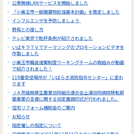
公衆無線LANサービスを開始しました
「小美玉市一般廃棄物処理基本計画」を策定しました
インフルエンザを予防しましょう
野鳥との接し方
テレビ東京で乾杯条例が紹介されました
いばキラＴＶでテーマソングのプロモーションビデオを
作製しました
小美玉市職員提案制度ワーキングチームの取組みが動画
で紹介されました！
119番受信場所が「いばらき消防指令センター」に変わ
ります
ＪＡ茨城県厚生農業協同組合連合会土浦協同病院移転新
築事業の支援に関する協定書調印式が行われました。
住宅リフォーム補助金のご案内
お知らせ
指定催しの指定について
旧規格消火器は2021年12月31日までに交換が必要で