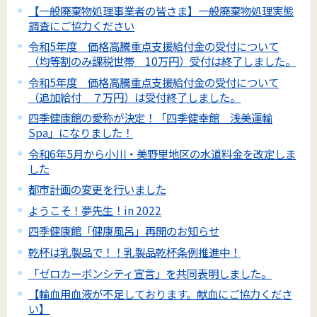
【一般廃棄物処理事業者の皆さま】一般廃棄物処理実態
調査にご協力ください
令和5年度 価格高騰重点支援給付金の受付について
（均等割のみ課税世帯 10万円）受付は終了しました。
令和5年度 価格高騰重点支援給付金の受付について
（追加給付 ７万円）は受付終了しました。
四季健康館の愛称が決定！「四季健幸館 浅美運輸
Spa」になりました！
令和6年5月から小川・美野里地区の水道料金を改定しま
した
都市計画の変更を行いました
ようこそ！夢先生！in 2022
四季健康館「健康風呂」再開のお知らせ
乾杯は乳製品で！！乳製品乾杯条例推進中！
「ゼロカーボンシティ宣言」を共同表明しました。
【輸血用血液が不足しております。献血にご協力くださ
い】