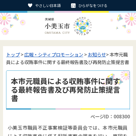
やさしい日本語
ひらがなをつける
トップ
>
広報・シティプロモーション
>
お知らせ
> 本市元職
員による収賄事件に関する最終報告書及び再発防止策提言書
本市元職員による収賄事件に関す
る最終報告書及び再発防止策提言
書
ページID：008300
小美玉市職員不正事案検証等委員会では、本市元職員