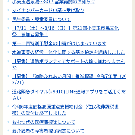
小美玉温泉湯～GO！営業再開のお知らせ
マイナンバーカード申請～受け取り
民生委員・児童委員について
【7/11（土）～8/16（日）】第21回小美玉市民文化
祭 参加者募集！
第十二回特別弔慰金の申請がはじまっています
水道事業の経営一体化に関する基本協定を締結しました
【募集】道路ボランティアサポートの輪に加わりません
か
【募集】「道路ふれあい月間」推進標語_令和7年度（〆
3/21）
道路緊急ダイヤル(#9910)LINE通報アプリをご活用くだ
さい
令和6年度価格高騰重点支援給付金（住民税非課税世
帯）の受付は終了しました
おむつ代の医療費控除について
要介護者の障害者控除認定について