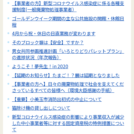
【事業者の方】新型コロナウイルス感染症に係る各種支
援制度(一般廃棄物処理事業者）
ゴールデンウイーク期間の主な公共施設の開館・休館日
程
4月から祝・休日の日直業務が変わります
そのブロック塀は【安全】ですか？
男女共同参画推進計画「いろとりどりパレットプラン」
の進捗状況（年次報告）
ようこそ！夢先生！in 2020
【延期のお知らせ】たまご！？展は延期となりました
【事業者の方へ】日々の廃棄物処理で社会を支えてくだ
さっているすべての皆様へ（環境大臣感謝の手紙）
【重要】小美玉市消防出初式の中止について
猫除け機の貸し出しについて
新型コロナウイルス感染症の影響により事業収入が減少
した中小事業者等に対する固定資産税の特例措置につい
て