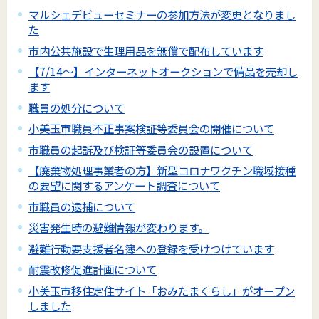
マルシェデビューセミナーの参加方法が変更となりまし
た
市内公共施設で生理用品を無償で配布しています
【7/14～】インターネットオークションで備品を売却し
ます
職員の処分について
小美玉市職員不正事案検証等委員会の開催について
市職員の起訴及び検証等委員会の設置について
【廃棄物処理事業者の方】新型コロナワクチン職域接種
の要望に関するアンケート調査について
市職員の逮捕について
災害発生時の避難情報が変わります。
避難行動要支援者名簿への登録を受けつけています
耐震改修促進計画について
小美玉市移住定住サイト「おみたまくらし」がオープン
しました