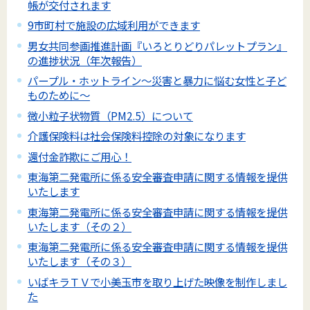
帳が交付されます
9市町村で施設の広域利用ができます
男女共同参画推進計画『いろとりどりパレットプラン』
の進捗状況（年次報告）
パープル・ホットライン～災害と暴力に悩む女性と子ど
ものために～
微小粒子状物質（PM2.5）について
介護保険料は社会保険料控除の対象になります
還付金詐欺にご用心！
東海第二発電所に係る安全審査申請に関する情報を提供
いたします
東海第二発電所に係る安全審査申請に関する情報を提供
いたします（その２）
東海第二発電所に係る安全審査申請に関する情報を提供
いたします（その３）
いばキラＴＶで小美玉市を取り上げた映像を制作しまし
た