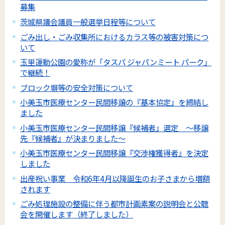
募集
茨城県議会議員一般選挙日程等について
ごみ出し・ごみ収集所におけるカラス等の被害対策につ
いて
玉里運動公園の愛称が「タスパ ジャパンミート パーク」
で継続！
ブロック塀等の安全対策について
小美玉市医療センター民間移譲の『基本協定』を締結し
ました
小美玉市医療センター民間移譲『候補者』選定 ～移譲
先『候補者』が決まりました～
小美玉市医療センター民間移譲『交渉権獲得者』を決定
しました
出産祝い事業 令和6年4月以降誕生のお子さまから増額
されます
ごみ処理施設の整備に伴う都市計画素案の説明会と公聴
会を開催します（終了しました）