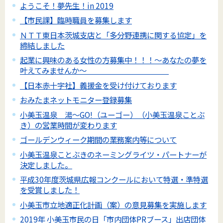
ようこそ！夢先生！in 2019
【市民課】臨時職員を募集します
ＮＴＴ東日本茨城支店と「多分野連携に関する協定」を
締結しました
起業に興味のある女性の方募集中！！！～あなたの夢を
叶えてみませんか～
【日本赤十字社】義援金を受け付けております
おみたまネットモニター登録募集
小美玉温泉 湯～GO!（ユーゴー）（小美玉温泉ことぶ
き）の営業時間が変わります
ゴールデンウィーク期間の業務案内等について
小美玉温泉ことぶきのネーミングライツ・パートナーが
決定しました。
平成30年度茨城県広報コンクールにおいて特選・準特選
を受賞しました！
小美玉市立地適正化計画（案）の意見募集を実施します
2019年 小美玉市民の日「市内団体PRブース」出店団体