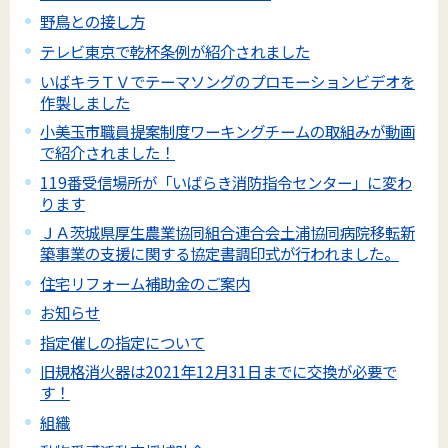
野鳥との接し方
テレビ東京で乾杯条例が紹介されました
いばキラＴＶでテーマソングのプロモーションビデオを
作製しました
小美玉市職員提案制度ワーキングチームの取組みが動画
で紹介されました！
119番受信場所が「いばらき消防指令センター」に変わ
ります
ＪＡ茨城県厚生農業協同組合連合会土浦協同病院移転新
築事業の支援に関する協定書調印式が行われました。
住宅リフォーム補助金のご案内
お知らせ
指定催しの指定について
旧規格消火器は2021年12月31日までに交換が必要で
す！
組織