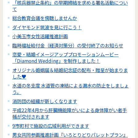
「核兵器禁止条約」の早期締結を求める署名活動につい
て
総合教育会議を傍聴しませんか
ダイヤモンド筑波を見に行こう！
小美玉市女性活躍推進計画
臨時福祉給付金（経済対策分）の受付終了のお知らせ
恋愛・結婚イメージアッププロモーションムービー
「Diamond Wedding」を制作しました！
オリジナル婚姻届＆結婚記念証の配布・贈呈が始まりま
した♥
水道の冬支度 水道管の凍結による漏水の防止をしましょ
う。
消防団の組織が新しくなります
平成22年4月から肝臓機能障がいによる身体障がい者手
帳が交付されます
9市町村で施設の広域利用ができます
男女共同参画推進計画『いろとりどりパレットプラン』