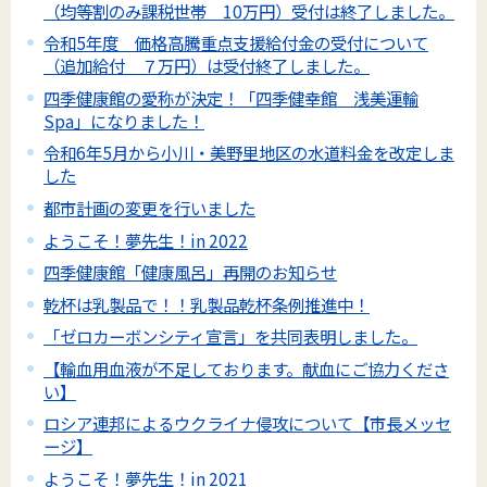
（均等割のみ課税世帯 10万円）受付は終了しました。
令和5年度 価格高騰重点支援給付金の受付について
（追加給付 ７万円）は受付終了しました。
四季健康館の愛称が決定！「四季健幸館 浅美運輸
Spa」になりました！
令和6年5月から小川・美野里地区の水道料金を改定しま
した
都市計画の変更を行いました
ようこそ！夢先生！in 2022
四季健康館「健康風呂」再開のお知らせ
乾杯は乳製品で！！乳製品乾杯条例推進中！
「ゼロカーボンシティ宣言」を共同表明しました。
【輸血用血液が不足しております。献血にご協力くださ
い】
ロシア連邦によるウクライナ侵攻について【市長メッセ
ージ】
ようこそ！夢先生！in 2021