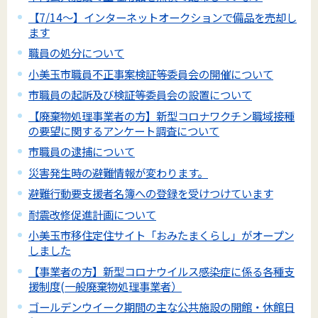
【7/14～】インターネットオークションで備品を売却し
ます
職員の処分について
小美玉市職員不正事案検証等委員会の開催について
市職員の起訴及び検証等委員会の設置について
【廃棄物処理事業者の方】新型コロナワクチン職域接種
の要望に関するアンケート調査について
市職員の逮捕について
災害発生時の避難情報が変わります。
避難行動要支援者名簿への登録を受けつけています
耐震改修促進計画について
小美玉市移住定住サイト「おみたまくらし」がオープン
しました
【事業者の方】新型コロナウイルス感染症に係る各種支
援制度(一般廃棄物処理事業者）
ゴールデンウイーク期間の主な公共施設の開館・休館日