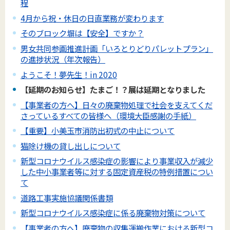
程
4月から祝・休日の日直業務が変わります
そのブロック塀は【安全】ですか？
男女共同参画推進計画「いろとりどりパレットプラン」
の進捗状況（年次報告）
ようこそ！夢先生！in 2020
【延期のお知らせ】たまご！？展は延期となりました
【事業者の方へ】日々の廃棄物処理で社会を支えてくだ
さっているすべての皆様へ（環境大臣感謝の手紙）
【重要】小美玉市消防出初式の中止について
猫除け機の貸し出しについて
新型コロナウイルス感染症の影響により事業収入が減少
した中小事業者等に対する固定資産税の特例措置につい
て
道路工事実施協議関係書類
新型コロナウイルス感染症に係る廃棄物対策について
【事業者の方へ】廃棄物の収集運搬作業における新型コ