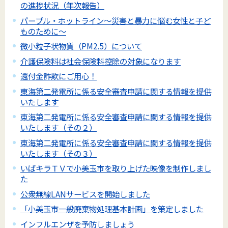
の進捗状況（年次報告）
パープル・ホットライン～災害と暴力に悩む女性と子ど
ものために～
微小粒子状物質（PM2.5）について
介護保険料は社会保険料控除の対象になります
還付金詐欺にご用心！
東海第二発電所に係る安全審査申請に関する情報を提供
いたします
東海第二発電所に係る安全審査申請に関する情報を提供
いたします（その２）
東海第二発電所に係る安全審査申請に関する情報を提供
いたします（その３）
いばキラＴＶで小美玉市を取り上げた映像を制作しまし
た
公衆無線LANサービスを開始しました
「小美玉市一般廃棄物処理基本計画」を策定しました
インフルエンザを予防しましょう