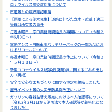
ロナウイルス感染症対策について
市道等との境界確認申請
【雨風による倒木発生】道路に伸びた立木・雑草！適正
管理は所有者の責任
毎週水曜日 窓口業務時間延長の再開について（令和２
年6月3日～）
電動アシスト自転車用バッテリーパックの一部製品にお
けるリコールについて
毎週水曜日 窓口業務時間延長の休止について（令和２
年５月１３日～）
新型コロナウイルス(感染性廃棄物)に関するごみの出し
方（再掲）
安全で安心なまちづくりに関する協定を締結しました
屋外イベント等の火災予防条例改正について
ガソリンの容器詰替え販売における本人確認等について
（令和2年2月1日から消防法で本人確認等が義務化とな
りました）