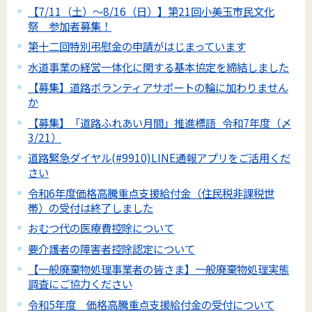
【7/11（土）～8/16（日）】第21回小美玉市民文化
祭 参加者募集！
第十二回特別弔慰金の申請がはじまっています
水道事業の経営一体化に関する基本協定を締結しました
【募集】道路ボランティアサポートの輪に加わりません
か
【募集】「道路ふれあい月間」推進標語_令和7年度（〆
3/21）
道路緊急ダイヤル(#9910)LINE通報アプリをご活用くだ
さい
令和6年度価格高騰重点支援給付金（住民税非課税世
帯）の受付は終了しました
おむつ代の医療費控除について
要介護者の障害者控除認定について
【一般廃棄物処理事業者の皆さま】一般廃棄物処理実態
調査にご協力ください
令和5年度 価格高騰重点支援給付金の受付について