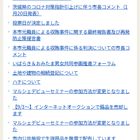
茨城県のコロナ対策指針引上げに伴う市長コメント（1
月20日発表）
投票日が決定しました
本市元職員による収賄事件に関する最終報告書及び再発
防止策提言書
本市元職員による収賄事件に係る判決についての市長コ
メント
いばらき＆おみたま男女共同参画推進フォーラム
土地や建物の相続登記について
ハチについて
マルシェデビューセミナーの参加方法が変更となりまし
た
【9/3～】インターネットオークションで備品を売却し
ます
マルシェデビューセミナーの参加方法が変更となりまし
た
市内公共施設で生理用品を無償で配布しています