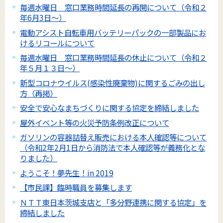
毎週水曜日 窓口業務時間延長の再開について（令和２
年6月3日～）
電動アシスト自転車用バッテリーパックの一部製品にお
けるリコールについて
毎週水曜日 窓口業務時間延長の休止について（令和２
年５月１３日～）
新型コロナウイルス(感染性廃棄物)に関するごみの出し
方（再掲）
安全で安心なまちづくりに関する協定を締結しました
屋外イベント等の火災予防条例改正について
ガソリンの容器詰替え販売における本人確認等について
（令和2年2月1日から消防法で本人確認等が義務化とな
りました）
ようこそ！夢先生！in 2019
【市民課】臨時職員を募集します
ＮＴＴ東日本茨城支店と「多分野連携に関する協定」を
締結しました