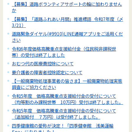
【募集】道路ボランティアサポートの輪に加わりません
か
【募集】「道路ふれあい月間」推進標語_令和7年度（〆
3/21）
道路緊急ダイヤル(#9910)LINE通報アプリをご活用くだ
さい
令和6年度価格高騰重点支援給付金（住民税非課税世
帯）の受付は終了しました
おむつ代の医療費控除について
要介護者の障害者控除認定について
【一般廃棄物処理事業者の皆さま】一般廃棄物処理実態
調査にご協力ください
令和5年度 価格高騰重点支援給付金の受付について
（均等割のみ課税世帯 10万円）受付は終了しました。
令和5年度 価格高騰重点支援給付金の受付について
（追加給付 ７万円）は受付終了しました。
四季健康館の愛称が決定！「四季健幸館 浅美運輸
Spa」になりました！