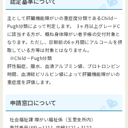
認定基準について
主として肝臓機能障がいの重症度分類であるChild－
Pugh分類によって判定します。 3ヶ月以上グレードC
に該当する方が、概ね身体障がい者手帳の交付対象と
なります。ただし、診断前の6ヶ月間にアルコールを摂
取している方等は対象とはなりません。
※Child－Pugh分類
肝性脳症、腹水、血清アルブミン値、プロトロンビン
時間、血清総ビリルビン値によって肝臓機能障がいの
重症度を評価します。
申請窓口について
社会福祉課 障がい福祉係（玉里支所内）
電話番号(48)－1111 内線3121・3122