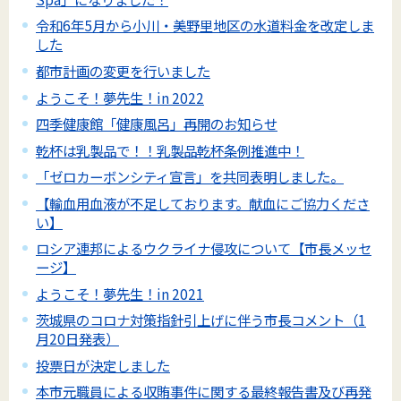
令和6年5月から小川・美野里地区の水道料金を改定しま
した
都市計画の変更を行いました
ようこそ！夢先生！in 2022
四季健康館「健康風呂」再開のお知らせ
乾杯は乳製品で！！乳製品乾杯条例推進中！
「ゼロカーボンシティ宣言」を共同表明しました。
【輸血用血液が不足しております。献血にご協力くださ
い】
ロシア連邦によるウクライナ侵攻について【市長メッセ
ージ】
ようこそ！夢先生！in 2021
茨城県のコロナ対策指針引上げに伴う市長コメント（1
月20日発表）
投票日が決定しました
本市元職員による収賄事件に関する最終報告書及び再発