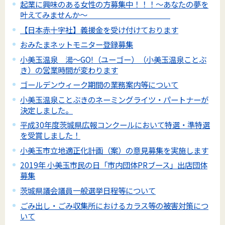
起業に興味のある女性の方募集中！！！～あなたの夢を
叶えてみませんか～
【日本赤十字社】義援金を受け付けております
おみたまネットモニター登録募集
小美玉温泉 湯～GO!（ユーゴー）（小美玉温泉ことぶ
き）の営業時間が変わります
ゴールデンウィーク期間の業務案内等について
小美玉温泉ことぶきのネーミングライツ・パートナーが
決定しました。
平成30年度茨城県広報コンクールにおいて特選・準特選
を受賞しました！
小美玉市立地適正化計画（案）の意見募集を実施します
2019年 小美玉市民の日「市内団体PRブース」出店団体
募集
茨城県議会議員一般選挙日程等について
ごみ出し・ごみ収集所におけるカラス等の被害対策につ
いて