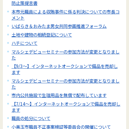
防止策提言書
本市元職員による収賄事件に係る判決についての市長コ
メント
いばらき＆おみたま男女共同参画推進フォーラム
土地や建物の相続登記について
ハチについて
マルシェデビューセミナーの参加方法が変更となりまし
た
【9/3～】インターネットオークションで備品を売却し
ます
マルシェデビューセミナーの参加方法が変更となりまし
た
市内公共施設で生理用品を無償で配布しています
【7/14～】インターネットオークションで備品を売却し
ます
職員の処分について
小美玉市職員不正事案検証等委員会の開催について