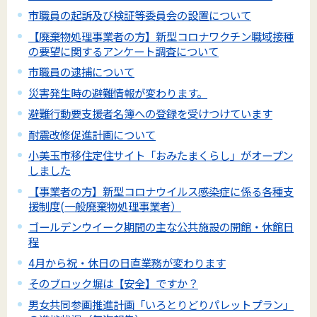
市職員の起訴及び検証等委員会の設置について
【廃棄物処理事業者の方】新型コロナワクチン職域接種
の要望に関するアンケート調査について
市職員の逮捕について
災害発生時の避難情報が変わります。
避難行動要支援者名簿への登録を受けつけています
耐震改修促進計画について
小美玉市移住定住サイト「おみたまくらし」がオープン
しました
【事業者の方】新型コロナウイルス感染症に係る各種支
援制度(一般廃棄物処理事業者）
ゴールデンウイーク期間の主な公共施設の開館・休館日
程
4月から祝・休日の日直業務が変わります
そのブロック塀は【安全】ですか？
男女共同参画推進計画「いろとりどりパレットプラン」