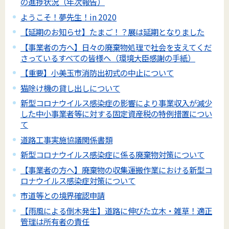
の進捗状況（年次報告）
ようこそ！夢先生！in 2020
【延期のお知らせ】たまご！？展は延期となりました
【事業者の方へ】日々の廃棄物処理で社会を支えてくだ
さっているすべての皆様へ（環境大臣感謝の手紙）
【重要】小美玉市消防出初式の中止について
猫除け機の貸し出しについて
新型コロナウイルス感染症の影響により事業収入が減少
した中小事業者等に対する固定資産税の特例措置につい
て
道路工事実施協議関係書類
新型コロナウイルス感染症に係る廃棄物対策について
【事業者の方へ】廃棄物の収集運搬作業における新型コ
ロナウイルス感染症対策について
市道等との境界確認申請
【雨風による倒木発生】道路に伸びた立木・雑草！適正
管理は所有者の責任