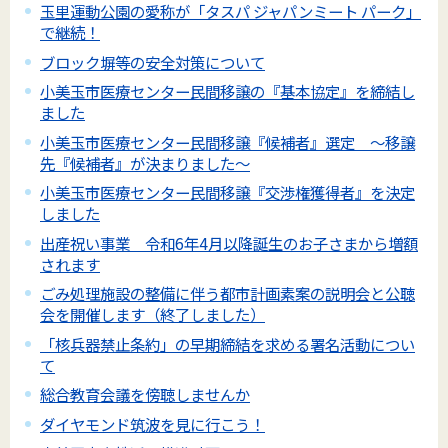
玉里運動公園の愛称が「タスパ ジャパンミート パーク」
で継続！
ブロック塀等の安全対策について
小美玉市医療センター民間移譲の『基本協定』を締結し
ました
小美玉市医療センター民間移譲『候補者』選定 ～移譲
先『候補者』が決まりました～
小美玉市医療センター民間移譲『交渉権獲得者』を決定
しました
出産祝い事業 令和6年4月以降誕生のお子さまから増額
されます
ごみ処理施設の整備に伴う都市計画素案の説明会と公聴
会を開催します（終了しました）
「核兵器禁止条約」の早期締結を求める署名活動につい
て
総合教育会議を傍聴しませんか
ダイヤモンド筑波を見に行こう！