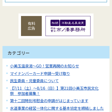
有料
広告
カテゴリー
小美玉温泉湯～GO！営業再開のお知らせ
マイナンバーカード申請～受け取り
民生委員・児童委員について
【7/11（土）～8/16（日）】第21回小美玉市民文化
祭 参加者募集！
第十二回特別弔慰金の申請がはじまっています
水道事業の経営一体化に関する基本協定を締結しました