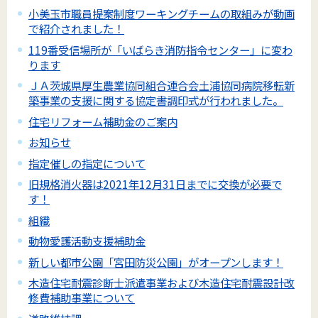
小美玉市職員提案制度ワーキングチームの取組みが動画
で紹介されました！
119番受信場所が「いばらき消防指令センター」に変わ
ります
ＪＡ茨城県厚生農業協同組合連合会土浦協同病院移転新
築事業の支援に関する協定書調印式が行われました。
住宅リフォーム補助金のご案内
お知らせ
指定催しの指定について
旧規格消火器は2021年12月31日までに交換が必要で
す！
組織
動物愛護活動支援補助金
新しい都市公園「宮田防災公園」がオープンします！
木造住宅耐震診断士派遣事業および木造住宅耐震設計改
修費補助事業について