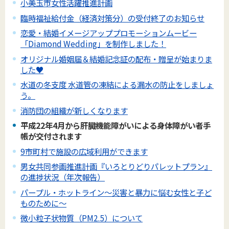
小美玉市女性活躍推進計画
臨時福祉給付金（経済対策分）の受付終了のお知らせ
恋愛・結婚イメージアッププロモーションムービー
「Diamond Wedding」を制作しました！
オリジナル婚姻届＆結婚記念証の配布・贈呈が始まりま
した♥
水道の冬支度 水道管の凍結による漏水の防止をしましょ
う。
消防団の組織が新しくなります
平成22年4月から肝臓機能障がいによる身体障がい者手
帳が交付されます
9市町村で施設の広域利用ができます
男女共同参画推進計画『いろとりどりパレットプラン』
の進捗状況（年次報告）
パープル・ホットライン～災害と暴力に悩む女性と子ど
ものために～
微小粒子状物質（PM2.5）について