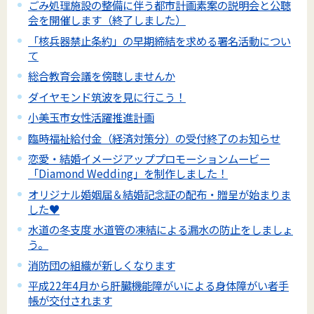
ごみ処理施設の整備に伴う都市計画素案の説明会と公聴
会を開催します（終了しました）
「核兵器禁止条約」の早期締結を求める署名活動につい
て
総合教育会議を傍聴しませんか
ダイヤモンド筑波を見に行こう！
小美玉市女性活躍推進計画
臨時福祉給付金（経済対策分）の受付終了のお知らせ
恋愛・結婚イメージアッププロモーションムービー
「Diamond Wedding」を制作しました！
オリジナル婚姻届＆結婚記念証の配布・贈呈が始まりま
した♥
水道の冬支度 水道管の凍結による漏水の防止をしましょ
う。
消防団の組織が新しくなります
平成22年4月から肝臓機能障がいによる身体障がい者手
帳が交付されます