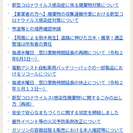
新型コロナウイルス感染症に係る廃棄物対策について
【事業者の方へ】廃棄物の収集運搬作業における新型コ
ロナウイルス感染症対策について
市道等との境界確認申請
【雨風による倒木発生】道路に伸びた立木・雑草！適正
管理は所有者の責任
毎週水曜日 窓口業務時間延長の再開について（令和２
年6月3日～）
電動アシスト自転車用バッテリーパックの一部製品にお
けるリコールについて
毎週水曜日 窓口業務時間延長の休止について（令和２
年５月１３日～）
新型コロナウイルス(感染性廃棄物)に関するごみの出し
方（再掲）
安全で安心なまちづくりに関する協定を締結しました
屋外イベント等の火災予防条例改正について
ガソリンの容器詰替え販売における本人確認等について