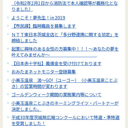
（令和2年2月1日から消防法で本人確認等が義務化とな
りました）
ようこそ！夢先生！in 2019
【市民課】臨時職員を募集します
ＮＴＴ東日本茨城支店と「多分野連携に関する協定」を
締結しました
起業に興味のある女性の方募集中！！！～あなたの夢を
叶えてみませんか～
【日本赤十字社】義援金を受け付けております
おみたまネットモニター登録募集
小美玉温泉 湯～GO!（ユーゴー）（小美玉温泉ことぶ
き）の営業時間が変わります
ゴールデンウィーク期間の業務案内等について
小美玉温泉ことぶきのネーミングライツ・パートナーが
決定しました。
平成30年度茨城県広報コンクールにおいて特選・準特選
を受賞しました！