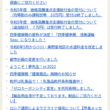
調査にご協力ください
令和5年度 価格高騰重点支援給付金の受付について
（均等割のみ課税世帯 10万円）受付は終了しました。
令和5年度 価格高騰重点支援給付金の受付について
（追加給付 ７万円）は受付終了しました。
四季健康館の愛称が決定！「四季健幸館 浅美運輸
Spa」になりました！
令和6年5月から小川・美野里地区の水道料金を改定しま
した
都市計画の変更を行いました
ようこそ！夢先生！in 2022
四季健康館「健康風呂」再開のお知らせ
乾杯は乳製品で！！乳製品乾杯条例推進中！
「ゼロカーボンシティ宣言」を共同表明しました。
【輸血用血液が不足しております。献血にご協力くださ
い】
ロシア連邦によるウクライナ侵攻について【市長メッセ