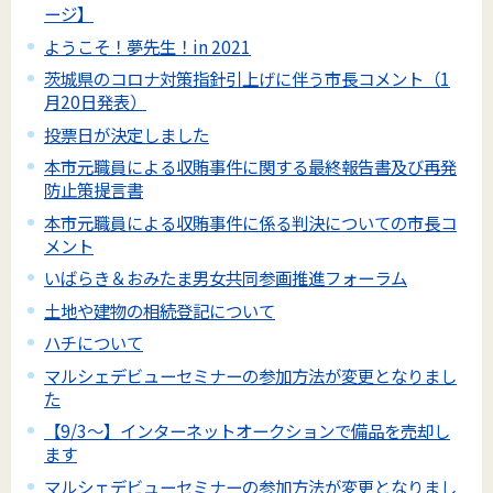
ージ】
ようこそ！夢先生！in 2021
茨城県のコロナ対策指針引上げに伴う市長コメント（1
月20日発表）
投票日が決定しました
本市元職員による収賄事件に関する最終報告書及び再発
防止策提言書
本市元職員による収賄事件に係る判決についての市長コ
メント
いばらき＆おみたま男女共同参画推進フォーラム
土地や建物の相続登記について
ハチについて
マルシェデビューセミナーの参加方法が変更となりまし
た
【9/3～】インターネットオークションで備品を売却し
ます
マルシェデビューセミナーの参加方法が変更となりまし