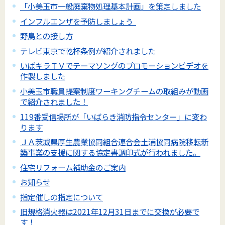
「小美玉市一般廃棄物処理基本計画」を策定しました
インフルエンザを予防しましょう
野鳥との接し方
テレビ東京で乾杯条例が紹介されました
いばキラＴＶでテーマソングのプロモーションビデオを
作製しました
小美玉市職員提案制度ワーキングチームの取組みが動画
で紹介されました！
119番受信場所が「いばらき消防指令センター」に変わ
ります
ＪＡ茨城県厚生農業協同組合連合会土浦協同病院移転新
築事業の支援に関する協定書調印式が行われました。
住宅リフォーム補助金のご案内
お知らせ
指定催しの指定について
旧規格消火器は2021年12月31日までに交換が必要で
す！