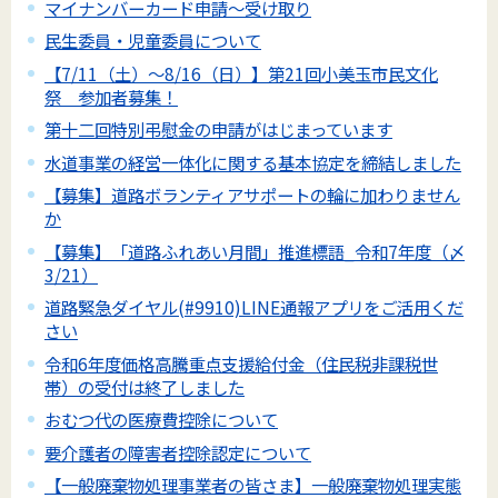
マイナンバーカード申請～受け取り
民生委員・児童委員について
【7/11（土）～8/16（日）】第21回小美玉市民文化
祭 参加者募集！
第十二回特別弔慰金の申請がはじまっています
水道事業の経営一体化に関する基本協定を締結しました
【募集】道路ボランティアサポートの輪に加わりません
か
【募集】「道路ふれあい月間」推進標語_令和7年度（〆
3/21）
道路緊急ダイヤル(#9910)LINE通報アプリをご活用くだ
さい
令和6年度価格高騰重点支援給付金（住民税非課税世
帯）の受付は終了しました
おむつ代の医療費控除について
要介護者の障害者控除認定について
【一般廃棄物処理事業者の皆さま】一般廃棄物処理実態