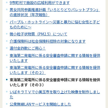
9市町村で施設の広域利用ができます
男女共同参画推進計画『いろとりどりパレットプラン』
の進捗状況（年次報告）
パープル・ホットライン～災害と暴力に悩む女性と子ど
ものために～
微小粒子状物質（PM2.5）について
介護保険料は社会保険料控除の対象になります
還付金詐欺にご用心！
東海第二発電所に係る安全審査申請に関する情報を提供
いたします
東海第二発電所に係る安全審査申請に関する情報を提供
いたします（その２）
東海第二発電所に係る安全審査申請に関する情報を提供
いたします（その３）
いばキラＴＶで小美玉市を取り上げた映像を制作しまし
た
公衆無線LANサービスを開始しました