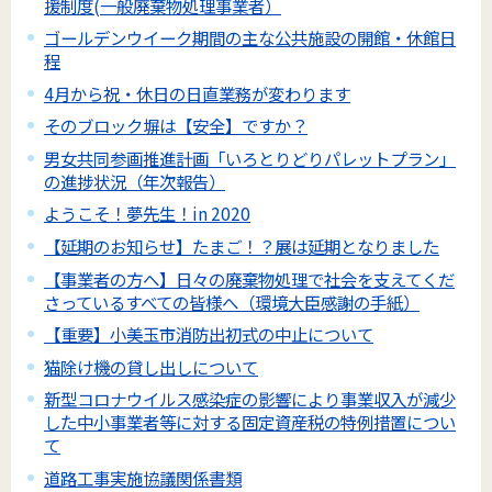
援制度(一般廃棄物処理事業者）
ゴールデンウイーク期間の主な公共施設の開館・休館日
程
4月から祝・休日の日直業務が変わります
そのブロック塀は【安全】ですか？
男女共同参画推進計画「いろとりどりパレットプラン」
の進捗状況（年次報告）
ようこそ！夢先生！in 2020
【延期のお知らせ】たまご！？展は延期となりました
【事業者の方へ】日々の廃棄物処理で社会を支えてくだ
さっているすべての皆様へ（環境大臣感謝の手紙）
【重要】小美玉市消防出初式の中止について
猫除け機の貸し出しについて
新型コロナウイルス感染症の影響により事業収入が減少
した中小事業者等に対する固定資産税の特例措置につい
て
道路工事実施協議関係書類