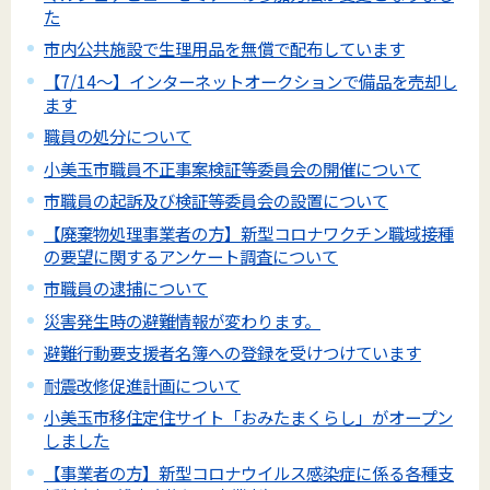
た
市内公共施設で生理用品を無償で配布しています
【7/14～】インターネットオークションで備品を売却し
ます
職員の処分について
小美玉市職員不正事案検証等委員会の開催について
市職員の起訴及び検証等委員会の設置について
【廃棄物処理事業者の方】新型コロナワクチン職域接種
の要望に関するアンケート調査について
市職員の逮捕について
災害発生時の避難情報が変わります。
避難行動要支援者名簿への登録を受けつけています
耐震改修促進計画について
小美玉市移住定住サイト「おみたまくらし」がオープン
しました
【事業者の方】新型コロナウイルス感染症に係る各種支