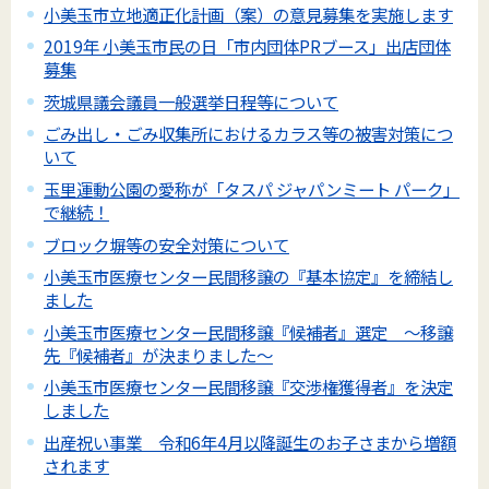
小美玉市立地適正化計画（案）の意見募集を実施します
2019年 小美玉市民の日「市内団体PRブース」出店団体
募集
茨城県議会議員一般選挙日程等について
ごみ出し・ごみ収集所におけるカラス等の被害対策につ
いて
玉里運動公園の愛称が「タスパ ジャパンミート パーク」
で継続！
ブロック塀等の安全対策について
小美玉市医療センター民間移譲の『基本協定』を締結し
ました
小美玉市医療センター民間移譲『候補者』選定 ～移譲
先『候補者』が決まりました～
小美玉市医療センター民間移譲『交渉権獲得者』を決定
しました
出産祝い事業 令和6年4月以降誕生のお子さまから増額
されます