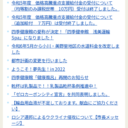
令和5年度 価格高騰重点支援給付金の受付について
（均等割のみ課税世帯 10万円）受付は終了しました。
令和5年度 価格高騰重点支援給付金の受付について
（追加給付 ７万円）は受付終了しました。
四季健康館の愛称が決定！「四季健幸館 浅美運輸
Spa」になりました！
令和6年5月から小川・美野里地区の水道料金を改定しま
した
都市計画の変更を行いました
ようこそ！夢先生！in 2022
四季健康館「健康風呂」再開のお知らせ
乾杯は乳製品で！！乳製品乾杯条例推進中！
「ゼロカーボンシティ宣言」を共同表明しました。
【輸血用血液が不足しております。献血にご協力くださ
い】
ロシア連邦によるウクライナ侵攻について【市長メッセ
ージ】