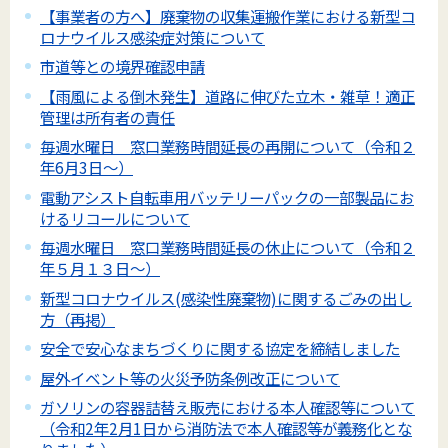
【事業者の方へ】廃棄物の収集運搬作業における新型コ
ロナウイルス感染症対策について
市道等との境界確認申請
【雨風による倒木発生】道路に伸びた立木・雑草！適正
管理は所有者の責任
毎週水曜日 窓口業務時間延長の再開について（令和２
年6月3日～）
電動アシスト自転車用バッテリーパックの一部製品にお
けるリコールについて
毎週水曜日 窓口業務時間延長の休止について（令和２
年５月１３日～）
新型コロナウイルス(感染性廃棄物)に関するごみの出し
方（再掲）
安全で安心なまちづくりに関する協定を締結しました
屋外イベント等の火災予防条例改正について
ガソリンの容器詰替え販売における本人確認等について
（令和2年2月1日から消防法で本人確認等が義務化とな