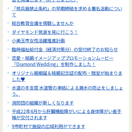
「核兵器禁止条約」の早期締結を求める署名活動につい
て
総合教育会議を傍聴しませんか
ダイヤモンド筑波を見に行こう！
小美玉市女性活躍推進計画
臨時福祉給付金（経済対策分）の受付終了のお知らせ
恋愛・結婚イメージアッププロモーションムービー
「Diamond Wedding」を制作しました！
オリジナル婚姻届＆結婚記念証の配布・贈呈が始まりま
した♥
水道の冬支度 水道管の凍結による漏水の防止をしましょ
う。
消防団の組織が新しくなります
平成22年4月から肝臓機能障がいによる身体障がい者手
帳が交付されます
9市町村で施設の広域利用ができます