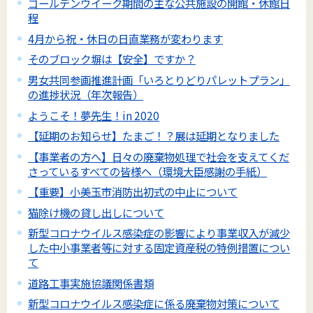
ゴールデンウイーク期間の主な公共施設の開館・休館日
程
4月から祝・休日の日直業務が変わります
そのブロック塀は【安全】ですか？
男女共同参画推進計画「いろとりどりパレットプラン」
の進捗状況（年次報告）
ようこそ！夢先生！in 2020
【延期のお知らせ】たまご！？展は延期となりました
【事業者の方へ】日々の廃棄物処理で社会を支えてくだ
さっているすべての皆様へ（環境大臣感謝の手紙）
【重要】小美玉市消防出初式の中止について
猫除け機の貸し出しについて
新型コロナウイルス感染症の影響により事業収入が減少
した中小事業者等に対する固定資産税の特例措置につい
て
道路工事実施協議関係書類
新型コロナウイルス感染症に係る廃棄物対策について