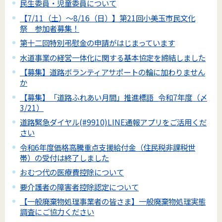
民生委員・児童委員について
【7/11（土）～8/16（日）】第21回小美玉市民文化
祭 参加者募集！
第十二回特別弔慰金の申請がはじまっています
水道事業の経営一体化に関する基本協定を締結しました
【募集】道路ボランティアサポートの輪に加わりません
か
【募集】「道路ふれあい月間」推進標語_令和7年度（〆
3/21）
道路緊急ダイヤル(#9910)LINE通報アプリをご活用くだ
さい
令和6年度価格高騰重点支援給付金（住民税非課税世
帯）の受付は終了しました
おむつ代の医療費控除について
要介護者の障害者控除認定について
【一般廃棄物処理事業者の皆さま】一般廃棄物処理実態
調査にご協力ください