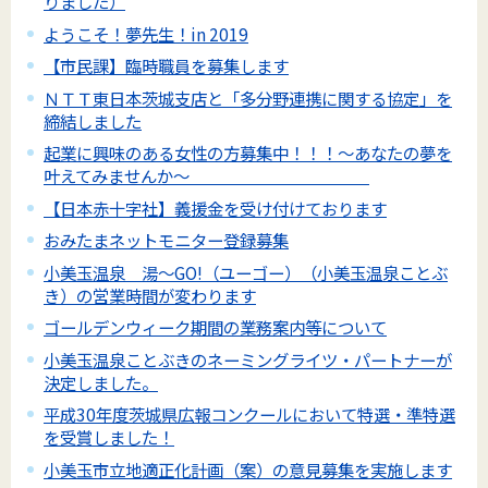
りました）
ようこそ！夢先生！in 2019
【市民課】臨時職員を募集します
ＮＴＴ東日本茨城支店と「多分野連携に関する協定」を
締結しました
起業に興味のある女性の方募集中！！！～あなたの夢を
叶えてみませんか～
【日本赤十字社】義援金を受け付けております
おみたまネットモニター登録募集
小美玉温泉 湯～GO!（ユーゴー）（小美玉温泉ことぶ
き）の営業時間が変わります
ゴールデンウィーク期間の業務案内等について
小美玉温泉ことぶきのネーミングライツ・パートナーが
決定しました。
平成30年度茨城県広報コンクールにおいて特選・準特選
を受賞しました！
小美玉市立地適正化計画（案）の意見募集を実施します