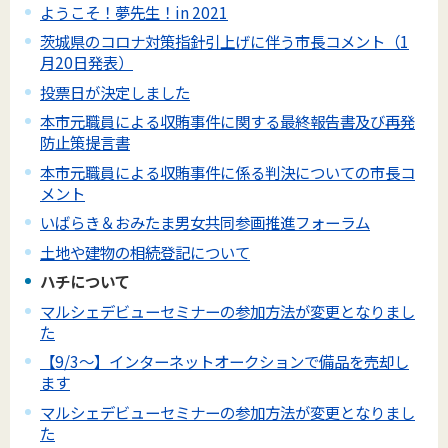
ようこそ！夢先生！in 2021
茨城県のコロナ対策指針引上げに伴う市長コメント（1
月20日発表）
投票日が決定しました
本市元職員による収賄事件に関する最終報告書及び再発
防止策提言書
本市元職員による収賄事件に係る判決についての市長コ
メント
いばらき＆おみたま男女共同参画推進フォーラム
土地や建物の相続登記について
ハチについて
マルシェデビューセミナーの参加方法が変更となりまし
た
【9/3～】インターネットオークションで備品を売却し
ます
マルシェデビューセミナーの参加方法が変更となりまし
た