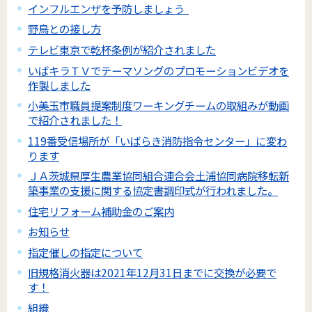
インフルエンザを予防しましょう
野鳥との接し方
テレビ東京で乾杯条例が紹介されました
いばキラＴＶでテーマソングのプロモーションビデオを
作製しました
小美玉市職員提案制度ワーキングチームの取組みが動画
で紹介されました！
119番受信場所が「いばらき消防指令センター」に変わ
ります
ＪＡ茨城県厚生農業協同組合連合会土浦協同病院移転新
築事業の支援に関する協定書調印式が行われました。
住宅リフォーム補助金のご案内
お知らせ
指定催しの指定について
旧規格消火器は2021年12月31日までに交換が必要で
す！
組織