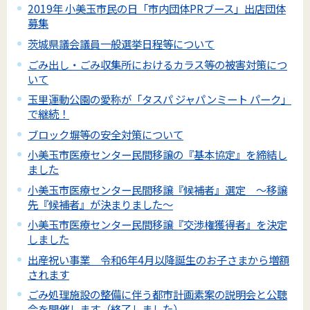
2019年 小美玉市民の日「市内団体PRブース」出店団体
募集
茨城県議会議員一般選挙日程等について
ごみ出し・ごみ収集所におけるカラス等の被害対策につ
いて
玉里運動公園の愛称が「タスパ ジャパンミート パーク」
で継続！
ブロック塀等の安全対策について
小美玉市医療センター民間移譲の『基本協定』を締結し
ました
小美玉市医療センター民間移譲『候補者』選定 ～移譲
先『候補者』が決まりました～
小美玉市医療センター民間移譲『交渉権獲得者』を決定
しました
出産祝い事業 令和6年4月以降誕生のお子さまから増額
されます
ごみ処理施設の整備に伴う都市計画素案の説明会と公聴
会を開催します（終了しました）