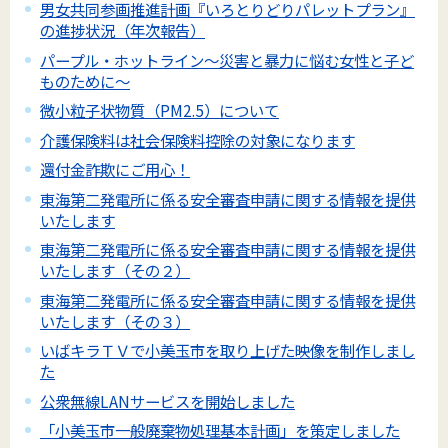
男女共同参画推進計画『いろとりどりパレットプラン』
の進捗状況（年次報告）
パープル・ホットライン～災害と暴力に悩む女性と子ど
ものために～
微小粒子状物質（PM2.5）について
介護保険料は社会保険料控除の対象になります
還付金詐欺にご用心！
東海第二発電所に係る安全審査申請に関する情報を提供
いたします
東海第二発電所に係る安全審査申請に関する情報を提供
いたします（その２）
東海第二発電所に係る安全審査申請に関する情報を提供
いたします（その３）
いばキラＴＶで小美玉市を取り上げた映像を制作しまし
た
公衆無線LANサービスを開始しました
「小美玉市一般廃棄物処理基本計画」を策定しました