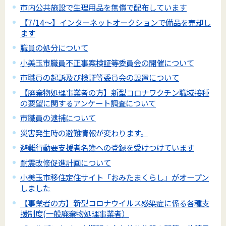
市内公共施設で生理用品を無償で配布しています
【7/14～】インターネットオークションで備品を売却し
ます
職員の処分について
小美玉市職員不正事案検証等委員会の開催について
市職員の起訴及び検証等委員会の設置について
【廃棄物処理事業者の方】新型コロナワクチン職域接種
の要望に関するアンケート調査について
市職員の逮捕について
災害発生時の避難情報が変わります。
避難行動要支援者名簿への登録を受けつけています
耐震改修促進計画について
小美玉市移住定住サイト「おみたまくらし」がオープン
しました
【事業者の方】新型コロナウイルス感染症に係る各種支
援制度(一般廃棄物処理事業者）