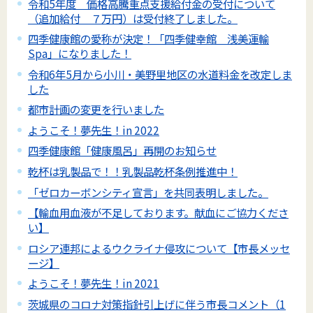
令和5年度 価格高騰重点支援給付金の受付について
（追加給付 ７万円）は受付終了しました。
四季健康館の愛称が決定！「四季健幸館 浅美運輸
Spa」になりました！
令和6年5月から小川・美野里地区の水道料金を改定しま
した
都市計画の変更を行いました
ようこそ！夢先生！in 2022
四季健康館「健康風呂」再開のお知らせ
乾杯は乳製品で！！乳製品乾杯条例推進中！
「ゼロカーボンシティ宣言」を共同表明しました。
【輸血用血液が不足しております。献血にご協力くださ
い】
ロシア連邦によるウクライナ侵攻について【市長メッセ
ージ】
ようこそ！夢先生！in 2021
茨城県のコロナ対策指針引上げに伴う市長コメント（1