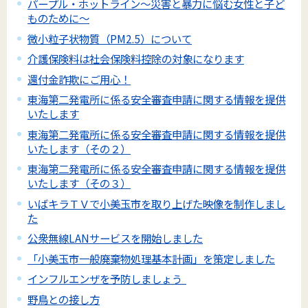
パープル・ホットライン～災害と暴力に悩む女性と子ど
ものために～
微小粒子状物質（PM2.5）について
介護保険料は社会保険料控除の対象になります
還付金詐欺にご用心！
東海第二発電所に係る安全審査申請に関する情報を提供
いたします
東海第二発電所に係る安全審査申請に関する情報を提供
いたします（その２）
東海第二発電所に係る安全審査申請に関する情報を提供
いたします（その３）
いばキラＴＶで小美玉市を取り上げた映像を制作しまし
た
公衆無線LANサービスを開始しました
「小美玉市一般廃棄物処理基本計画」を策定しました
インフルエンザを予防しましょう
野鳥との接し方