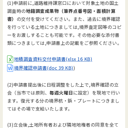
(1)申請前に,道路維持課窓口において対象土地の国土
調査時の
地籍調査成果物（筆界点番号図・面積計算
書）
の交付を受けてください。また、過去に境界確認
を行っている土地につきましては,境界査定図等のコピ
ーをお渡しすることも可能です。その他必要な添付書
類につきましては,申請書上の記載をご参照ください。
地積調査資料交付申請書(xlsx 16 KB)
境界確認申請書(doc 39 KB)
)
(2)申請書提出後に日程調整をした上で,境界確認の立
会（当市では原則、
毎週火曜日
に設定）を現地で行い
ます。復元する分の境界杭・鋲・プレートにつきまし
てはその場で支給いたします。
(3)立会後,土地所有者および隣地地権者の同意を全て