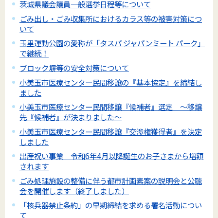
茨城県議会議員一般選挙日程等について
ごみ出し・ごみ収集所におけるカラス等の被害対策につ
いて
玉里運動公園の愛称が「タスパ ジャパンミート パーク」
で継続！
ブロック塀等の安全対策について
小美玉市医療センター民間移譲の『基本協定』を締結し
ました
小美玉市医療センター民間移譲『候補者』選定 ～移譲
先『候補者』が決まりました～
小美玉市医療センター民間移譲『交渉権獲得者』を決定
しました
出産祝い事業 令和6年4月以降誕生のお子さまから増額
されます
ごみ処理施設の整備に伴う都市計画素案の説明会と公聴
会を開催します（終了しました）
「核兵器禁止条約」の早期締結を求める署名活動につい
て