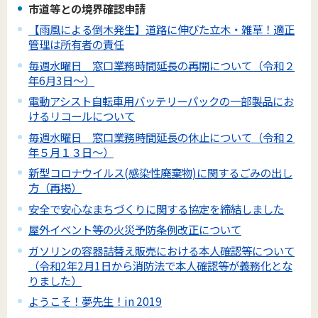
市道等との境界確認申請
【雨風による倒木発生】道路に伸びた立木・雑草！適正
管理は所有者の責任
毎週水曜日 窓口業務時間延長の再開について（令和２
年6月3日～）
電動アシスト自転車用バッテリーパックの一部製品にお
けるリコールについて
毎週水曜日 窓口業務時間延長の休止について（令和２
年５月１３日～）
新型コロナウイルス(感染性廃棄物)に関するごみの出し
方（再掲）
安全で安心なまちづくりに関する協定を締結しました
屋外イベント等の火災予防条例改正について
ガソリンの容器詰替え販売における本人確認等について
（令和2年2月1日から消防法で本人確認等が義務化とな
りました）
ようこそ！夢先生！in 2019