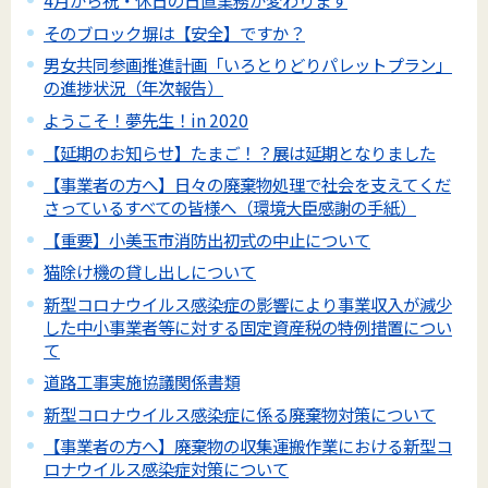
4月から祝・休日の日直業務が変わります
そのブロック塀は【安全】ですか？
男女共同参画推進計画「いろとりどりパレットプラン」
の進捗状況（年次報告）
ようこそ！夢先生！in 2020
【延期のお知らせ】たまご！？展は延期となりました
【事業者の方へ】日々の廃棄物処理で社会を支えてくだ
さっているすべての皆様へ（環境大臣感謝の手紙）
【重要】小美玉市消防出初式の中止について
猫除け機の貸し出しについて
新型コロナウイルス感染症の影響により事業収入が減少
した中小事業者等に対する固定資産税の特例措置につい
て
道路工事実施協議関係書類
新型コロナウイルス感染症に係る廃棄物対策について
【事業者の方へ】廃棄物の収集運搬作業における新型コ
ロナウイルス感染症対策について