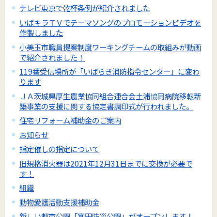
テレビ東京で乾杯条例が紹介されました
いばキラＴＶでテーマソングのプロモーションビデオを
作製しました
小美玉市職員提案制度ワーキングチームの取組みが動画
で紹介されました！
119番受信場所が「いばらき消防指令センター」に変わ
ります
ＪＡ茨城県厚生農業協同組合連合会土浦協同病院移転新
築事業の支援に関する協定書調印式が行われました。
住宅リフォーム補助金のご案内
お知らせ
指定催しの指定について
旧規格消火器は2021年12月31日までに交換が必要で
す！
組織
動物愛護活動支援補助金
新しい都市公園「宮田防災公園」がオープンします！