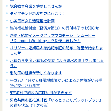
総合教育会議を傍聴しませんか
ダイヤモンド筑波を見に行こう！
小美玉市女性活躍推進計画
臨時福祉給付金（経済対策分）の受付終了のお知らせ
恋愛・結婚イメージアッププロモーションムービー
「Diamond Wedding」を制作しました！
オリジナル婚姻届＆結婚記念証の配布・贈呈が始まりま
した♥
水道の冬支度 水道管の凍結による漏水の防止をしましょ
う。
消防団の組織が新しくなります
平成22年4月から肝臓機能障がいによる身体障がい者手
帳が交付されます
9市町村で施設の広域利用ができます
男女共同参画推進計画『いろとりどりパレットプラン』
の進捗状況（年次報告）