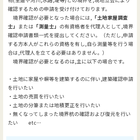
物(里道や河川,水路,堤等)との境界を,現地立会により
確認するための申請を受け付けております。
境界確認が必要となった場合には,
「土地家屋調査
士」
または
「測量士」
の有資格者を代理人として,境界
確認申請書類一式を提出してください。（ただし,申請
する方本人がこれらの資格を有し,自ら測量等を行う場
合は,代理人を立てる必要はありません。）
境界確認が必要となるのは,主に以下の場合です。
・土地に家屋や塀等を建築するのに伴い,建築確認申請
を行いたい
・土地の売買を行いたい
・土地の分筆または地積更正を行いたい
・無くなってしまった境界杭の確認および復元を行い
たい etc…