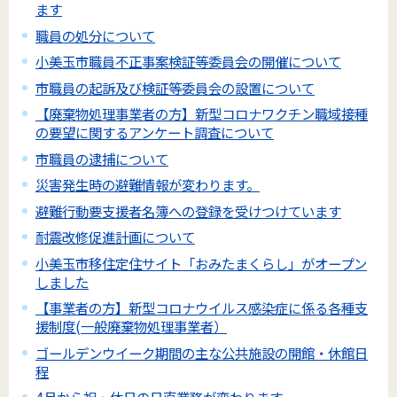
ます
職員の処分について
小美玉市職員不正事案検証等委員会の開催について
市職員の起訴及び検証等委員会の設置について
【廃棄物処理事業者の方】新型コロナワクチン職域接種
の要望に関するアンケート調査について
市職員の逮捕について
災害発生時の避難情報が変わります。
避難行動要支援者名簿への登録を受けつけています
耐震改修促進計画について
小美玉市移住定住サイト「おみたまくらし」がオープン
しました
【事業者の方】新型コロナウイルス感染症に係る各種支
援制度(一般廃棄物処理事業者）
ゴールデンウイーク期間の主な公共施設の開館・休館日
程