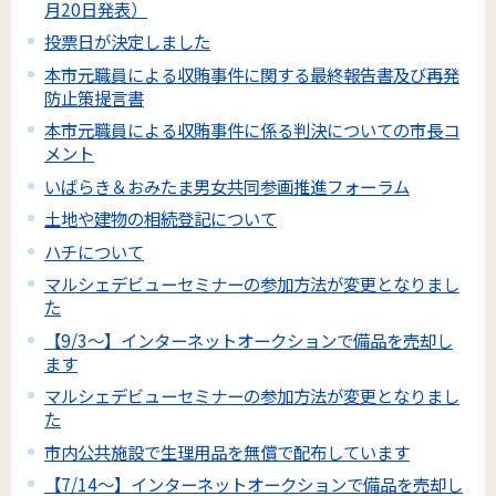
月20日発表）
投票日が決定しました
本市元職員による収賄事件に関する最終報告書及び再発
防止策提言書
本市元職員による収賄事件に係る判決についての市長コ
メント
いばらき＆おみたま男女共同参画推進フォーラム
土地や建物の相続登記について
ハチについて
マルシェデビューセミナーの参加方法が変更となりまし
た
【9/3～】インターネットオークションで備品を売却し
ます
マルシェデビューセミナーの参加方法が変更となりまし
た
市内公共施設で生理用品を無償で配布しています
【7/14～】インターネットオークションで備品を売却し