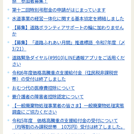
祭 参加者募集！
第十二回特別弔慰金の申請がはじまっています
水道事業の経営一体化に関する基本協定を締結しました
【募集】道路ボランティアサポートの輪に加わりません
か
【募集】「道路ふれあい月間」推進標語_令和7年度（〆
3/21）
道路緊急ダイヤル(#9910)LINE通報アプリをご活用くだ
さい
令和6年度価格高騰重点支援給付金（住民税非課税世
帯）の受付は終了しました
おむつ代の医療費控除について
要介護者の障害者控除認定について
【一般廃棄物処理事業者の皆さま】一般廃棄物処理実態
調査にご協力ください
令和5年度 価格高騰重点支援給付金の受付について
（均等割のみ課税世帯 10万円）受付は終了しました。