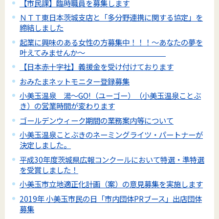
【市民課】臨時職員を募集します
ＮＴＴ東日本茨城支店と「多分野連携に関する協定」を
締結しました
起業に興味のある女性の方募集中！！！～あなたの夢を
叶えてみませんか～
【日本赤十字社】義援金を受け付けております
おみたまネットモニター登録募集
小美玉温泉 湯～GO!（ユーゴー）（小美玉温泉ことぶ
き）の営業時間が変わります
ゴールデンウィーク期間の業務案内等について
小美玉温泉ことぶきのネーミングライツ・パートナーが
決定しました。
平成30年度茨城県広報コンクールにおいて特選・準特選
を受賞しました！
小美玉市立地適正化計画（案）の意見募集を実施します
2019年 小美玉市民の日「市内団体PRブース」出店団体
募集