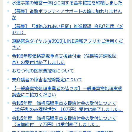
水道事業の経営一体化に関する基本協定を締結しました
【募集】道路ボランティアサポートの輪に加わりません
か
【募集】「道路ふれあい月間」推進標語_令和7年度（〆
3/21）
道路緊急ダイヤル(#9910)LINE通報アプリをご活用くだ
さい
令和6年度価格高騰重点支援給付金（住民税非課税世
帯）の受付は終了しました
おむつ代の医療費控除について
要介護者の障害者控除認定について
【一般廃棄物処理事業者の皆さま】一般廃棄物処理実態
調査にご協力ください
令和5年度 価格高騰重点支援給付金の受付について
（均等割のみ課税世帯 10万円）受付は終了しました。
令和5年度 価格高騰重点支援給付金の受付について
（追加給付 ７万円）は受付終了しました。