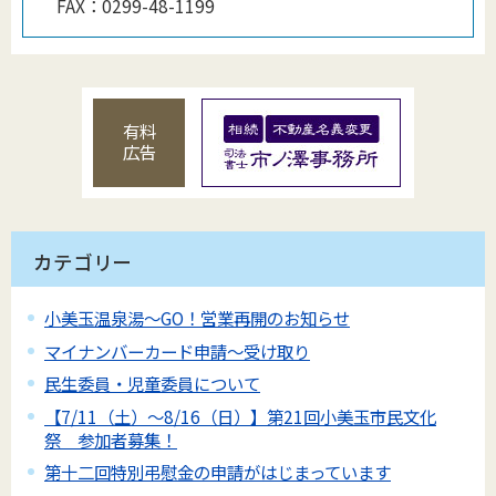
FAX：
0299-48-1199
有料
広告
カテゴリー
小美玉温泉湯～GO！営業再開のお知らせ
マイナンバーカード申請～受け取り
民生委員・児童委員について
【7/11（土）～8/16（日）】第21回小美玉市民文化
祭 参加者募集！
第十二回特別弔慰金の申請がはじまっています