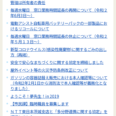
管理は所有者の責任
毎週水曜日 窓口業務時間延長の再開について（令和２
年6月3日～）
電動アシスト自転車用バッテリーパックの一部製品にお
けるリコールについて
毎週水曜日 窓口業務時間延長の休止について（令和２
年５月１３日～）
新型コロナウイルス(感染性廃棄物)に関するごみの出し
方（再掲）
安全で安心なまちづくりに関する協定を締結しました
屋外イベント等の火災予防条例改正について
ガソリンの容器詰替え販売における本人確認等について
（令和2年2月1日から消防法で本人確認等が義務化とな
りました）
ようこそ！夢先生！in 2019
【市民課】臨時職員を募集します
ＮＴＴ東日本茨城支店と「多分野連携に関する協定」を