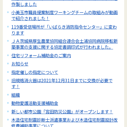
作製しました
小美玉市職員提案制度ワーキングチームの取組みが動画
で紹介されました！
119番受信場所が「いばらき消防指令センター」に変わ
ります
ＪＡ茨城県厚生農業協同組合連合会土浦協同病院移転新
築事業の支援に関する協定書調印式が行われました。
住宅リフォーム補助金のご案内
お知らせ
指定催しの指定について
旧規格消火器は2021年12月31日までに交換が必要で
す！
組織
動物愛護活動支援補助金
新しい都市公園「宮田防災公園」がオープンします！
木造住宅耐震診断士派遣事業および木造住宅耐震設計改
修費補助事業について