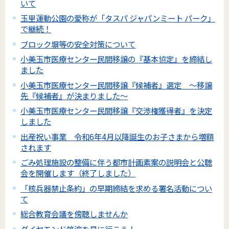
いて
玉里運動公園の愛称が「タスパ ジャパンミート パーク」
で継続！
ブロック塀等の安全対策について
小美玉市医療センター民間移譲の『基本協定』を締結し
ました
小美玉市医療センター民間移譲『候補者』選定 ～移譲
先『候補者』が決まりました～
小美玉市医療センター民間移譲『交渉権獲得者』を決定
しました
出産祝い事業 令和6年4月以降誕生のお子さまから増額
されます
ごみ処理施設の整備に伴う都市計画素案の説明会と公聴
会を開催します（終了しました）
「核兵器禁止条約」の早期締結を求める署名活動につい
て
総合教育会議を傍聴しませんか
ダイヤモンド筑波を見に行こう！