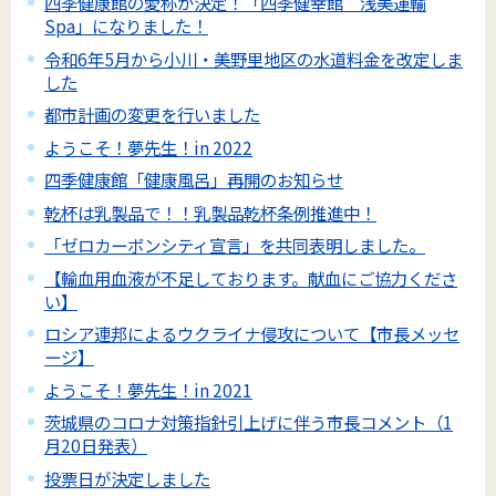
四季健康館の愛称が決定！「四季健幸館 浅美運輸
Spa」になりました！
令和6年5月から小川・美野里地区の水道料金を改定しま
した
都市計画の変更を行いました
ようこそ！夢先生！in 2022
四季健康館「健康風呂」再開のお知らせ
乾杯は乳製品で！！乳製品乾杯条例推進中！
「ゼロカーボンシティ宣言」を共同表明しました。
【輸血用血液が不足しております。献血にご協力くださ
い】
ロシア連邦によるウクライナ侵攻について【市長メッセ
ージ】
ようこそ！夢先生！in 2021
茨城県のコロナ対策指針引上げに伴う市長コメント（1
月20日発表）
投票日が決定しました