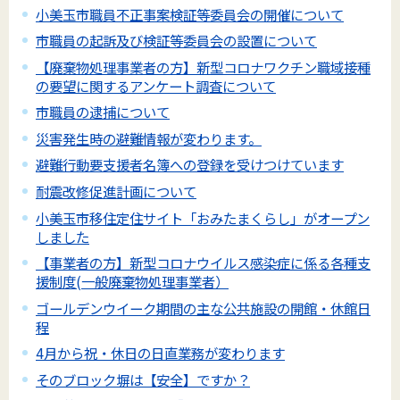
小美玉市職員不正事案検証等委員会の開催について
市職員の起訴及び検証等委員会の設置について
【廃棄物処理事業者の方】新型コロナワクチン職域接種
の要望に関するアンケート調査について
市職員の逮捕について
災害発生時の避難情報が変わります。
避難行動要支援者名簿への登録を受けつけています
耐震改修促進計画について
小美玉市移住定住サイト「おみたまくらし」がオープン
しました
【事業者の方】新型コロナウイルス感染症に係る各種支
援制度(一般廃棄物処理事業者）
ゴールデンウイーク期間の主な公共施設の開館・休館日
程
4月から祝・休日の日直業務が変わります
そのブロック塀は【安全】ですか？