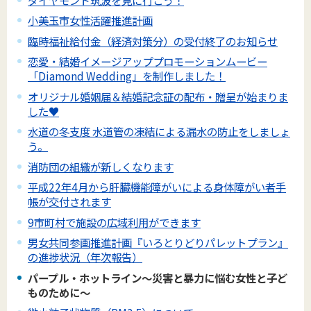
小美玉市女性活躍推進計画
臨時福祉給付金（経済対策分）の受付終了のお知らせ
恋愛・結婚イメージアッププロモーションムービー
「Diamond Wedding」を制作しました！
オリジナル婚姻届＆結婚記念証の配布・贈呈が始まりま
した♥
水道の冬支度 水道管の凍結による漏水の防止をしましょ
う。
消防団の組織が新しくなります
平成22年4月から肝臓機能障がいによる身体障がい者手
帳が交付されます
9市町村で施設の広域利用ができます
男女共同参画推進計画『いろとりどりパレットプラン』
の進捗状況（年次報告）
パープル・ホットライン～災害と暴力に悩む女性と子ど
ものために～