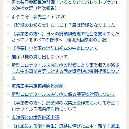
男女共同参画推進計画「いろとりどりパレットプラン」
の進捗状況（年次報告）
ようこそ！夢先生！in 2020
【延期のお知らせ】たまご！？展は延期となりました
【事業者の方へ】日々の廃棄物処理で社会を支えてくだ
さっているすべての皆様へ（環境大臣感謝の手紙）
【重要】小美玉市消防出初式の中止について
猫除け機の貸し出しについて
新型コロナウイルス感染症の影響により事業収入が減少
した中小事業者等に対する固定資産税の特例措置につい
て
道路工事実施協議関係書類
新型コロナウイルス感染症に係る廃棄物対策について
【事業者の方へ】廃棄物の収集運搬作業における新型コ
ロナウイルス感染症対策について
市道等との境界確認申請
【雨風による倒木発生】道路に伸びた立木・雑草！適正