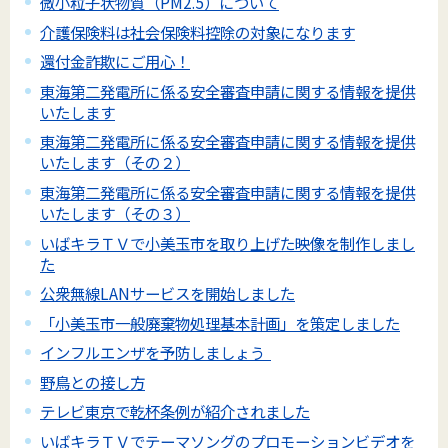
微小粒子状物質（PM2.5）について
介護保険料は社会保険料控除の対象になります
還付金詐欺にご用心！
東海第二発電所に係る安全審査申請に関する情報を提供
いたします
東海第二発電所に係る安全審査申請に関する情報を提供
いたします（その２）
東海第二発電所に係る安全審査申請に関する情報を提供
いたします（その３）
いばキラＴＶで小美玉市を取り上げた映像を制作しまし
た
公衆無線LANサービスを開始しました
「小美玉市一般廃棄物処理基本計画」を策定しました
インフルエンザを予防しましょう
野鳥との接し方
テレビ東京で乾杯条例が紹介されました
いばキラＴＶでテーマソングのプロモーションビデオを