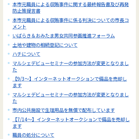
本市元職員による収賄事件に関する最終報告書及び再発
防止策提言書
本市元職員による収賄事件に係る判決についての市長コ
メント
いばらき＆おみたま男女共同参画推進フォーラム
土地や建物の相続登記について
ハチについて
マルシェデビューセミナーの参加方法が変更となりまし
た
【9/3～】インターネットオークションで備品を売却し
ます
マルシェデビューセミナーの参加方法が変更となりまし
た
市内公共施設で生理用品を無償で配布しています
【7/14～】インターネットオークションで備品を売却し
ます
職員の処分について