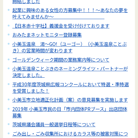
締結しました
起業に興味のある女性の方募集中！！！～あなたの夢を
叶えてみませんか～
【日本赤十字社】義援金を受け付けております
おみたまネットモニター登録募集
小美玉温泉 湯～GO!（ユーゴー）（小美玉温泉ことぶ
き）の営業時間が変わります
ゴールデンウィーク期間の業務案内等について
小美玉温泉ことぶきのネーミングライツ・パートナーが
決定しました。
平成30年度茨城県広報コンクールにおいて特選・準特選
を受賞しました！
小美玉市立地適正化計画（案）の意見募集を実施します
2019年 小美玉市民の日「市内団体PRブース」出店団体
募集
茨城県議会議員一般選挙日程等について
ごみ出し・ごみ収集所におけるカラス等の被害対策につ