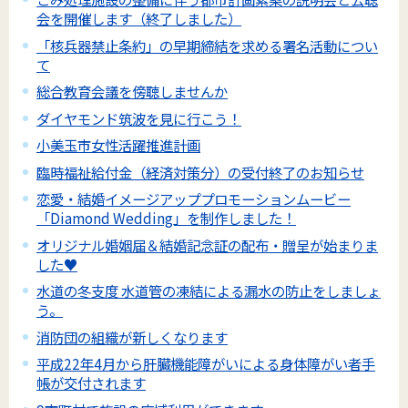
会を開催します（終了しました）
「核兵器禁止条約」の早期締結を求める署名活動につい
て
総合教育会議を傍聴しませんか
ダイヤモンド筑波を見に行こう！
小美玉市女性活躍推進計画
臨時福祉給付金（経済対策分）の受付終了のお知らせ
恋愛・結婚イメージアッププロモーションムービー
「Diamond Wedding」を制作しました！
オリジナル婚姻届＆結婚記念証の配布・贈呈が始まりま
した♥
水道の冬支度 水道管の凍結による漏水の防止をしましょ
う。
消防団の組織が新しくなります
平成22年4月から肝臓機能障がいによる身体障がい者手
帳が交付されます