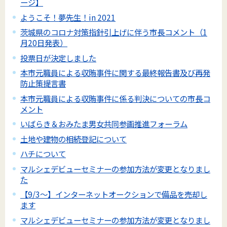
ージ】
ようこそ！夢先生！in 2021
茨城県のコロナ対策指針引上げに伴う市長コメント（1
月20日発表）
投票日が決定しました
本市元職員による収賄事件に関する最終報告書及び再発
防止策提言書
本市元職員による収賄事件に係る判決についての市長コ
メント
いばらき＆おみたま男女共同参画推進フォーラム
土地や建物の相続登記について
ハチについて
マルシェデビューセミナーの参加方法が変更となりまし
た
【9/3～】インターネットオークションで備品を売却し
ます
マルシェデビューセミナーの参加方法が変更となりまし