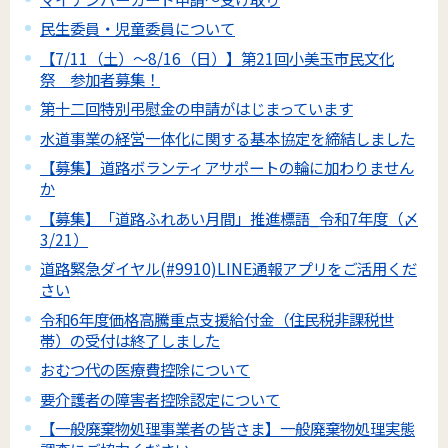
民生委員・児童委員について
【7/11（土）～8/16（日）】第21回小美玉市民文化
祭 参加者募集！
第十二回特別弔慰金の申請がはじまっています
水道事業の経営一体化に関する基本協定を締結しました
【募集】道路ボランティアサポートの輪に加わりません
か
【募集】「道路ふれあい月間」推進標語_令和7年度（〆
3/21）
道路緊急ダイヤル(#9910)LINE通報アプリをご活用くだ
さい
令和6年度価格高騰重点支援給付金（住民税非課税世
帯）の受付は終了しました
おむつ代の医療費控除について
要介護者の障害者控除認定について
【一般廃棄物処理事業者の皆さま】一般廃棄物処理実態