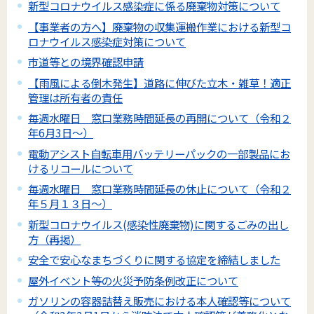
新型コロナウイルス感染症に係る廃棄物対策について
【事業者の方へ】廃棄物の収集運搬作業における新型コ
ロナウイルス感染症対策について
市道等との境界確認申請
【雨風による倒木発生】道路に伸びた立木・雑草！適正
管理は所有者の責任
毎週水曜日 窓口業務時間延長の再開について（令和２
年6月3日～）
電動アシスト自転車用バッテリーパックの一部製品にお
けるリコールについて
毎週水曜日 窓口業務時間延長の休止について（令和２
年５月１３日～）
新型コロナウイルス(感染性廃棄物)に関するごみの出し
方（再掲）
安全で安心なまちづくりに関する協定を締結しました
屋外イベント等の火災予防条例改正について
ガソリンの容器詰替え販売における本人確認等について