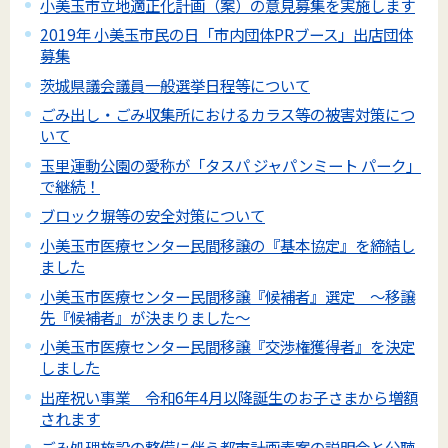
小美玉市立地適正化計画（案）の意見募集を実施します
2019年 小美玉市民の日「市内団体PRブース」出店団体
募集
茨城県議会議員一般選挙日程等について
ごみ出し・ごみ収集所におけるカラス等の被害対策につ
いて
玉里運動公園の愛称が「タスパ ジャパンミート パーク」
で継続！
ブロック塀等の安全対策について
小美玉市医療センター民間移譲の『基本協定』を締結し
ました
小美玉市医療センター民間移譲『候補者』選定 ～移譲
先『候補者』が決まりました～
小美玉市医療センター民間移譲『交渉権獲得者』を決定
しました
出産祝い事業 令和6年4月以降誕生のお子さまから増額
されます
ごみ処理施設の整備に伴う都市計画素案の説明会と公聴