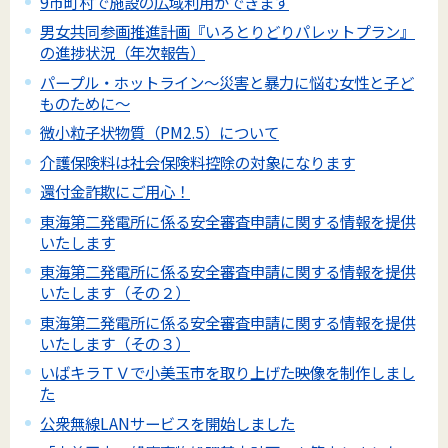
9市町村で施設の広域利用ができます
男女共同参画推進計画『いろとりどりパレットプラン』
の進捗状況（年次報告）
パープル・ホットライン～災害と暴力に悩む女性と子ど
ものために～
微小粒子状物質（PM2.5）について
介護保険料は社会保険料控除の対象になります
還付金詐欺にご用心！
東海第二発電所に係る安全審査申請に関する情報を提供
いたします
東海第二発電所に係る安全審査申請に関する情報を提供
いたします（その２）
東海第二発電所に係る安全審査申請に関する情報を提供
いたします（その３）
いばキラＴＶで小美玉市を取り上げた映像を制作しまし
た
公衆無線LANサービスを開始しました