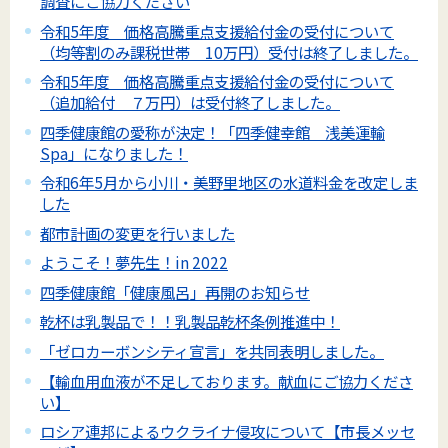
調査にご協力ください
令和5年度 価格高騰重点支援給付金の受付について
（均等割のみ課税世帯 10万円）受付は終了しました。
令和5年度 価格高騰重点支援給付金の受付について
（追加給付 ７万円）は受付終了しました。
四季健康館の愛称が決定！「四季健幸館 浅美運輸
Spa」になりました！
令和6年5月から小川・美野里地区の水道料金を改定しま
した
都市計画の変更を行いました
ようこそ！夢先生！in 2022
四季健康館「健康風呂」再開のお知らせ
乾杯は乳製品で！！乳製品乾杯条例推進中！
「ゼロカーボンシティ宣言」を共同表明しました。
【輸血用血液が不足しております。献血にご協力くださ
い】
ロシア連邦によるウクライナ侵攻について【市長メッセ