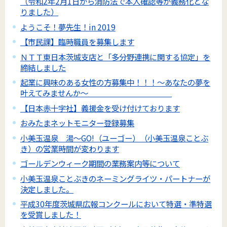
（令和2年2月1日から消防法で本人確認等が義務化とな
りました）
ようこそ！夢先生！in 2019
【市民課】臨時職員を募集します
ＮＴＴ東日本茨城支店と「多分野連携に関する協定」を
締結しました
起業に興味のある女性の方募集中！！！～あなたの夢を
叶えてみませんか～
【日本赤十字社】義援金を受け付けております
おみたまネットモニター登録募集
小美玉温泉 湯～GO!（ユーゴー）（小美玉温泉ことぶ
き）の営業時間が変わります
ゴールデンウィーク期間の業務案内等について
小美玉温泉ことぶきのネーミングライツ・パートナーが
決定しました。
平成30年度茨城県広報コンクールにおいて特選・準特選
を受賞しました！