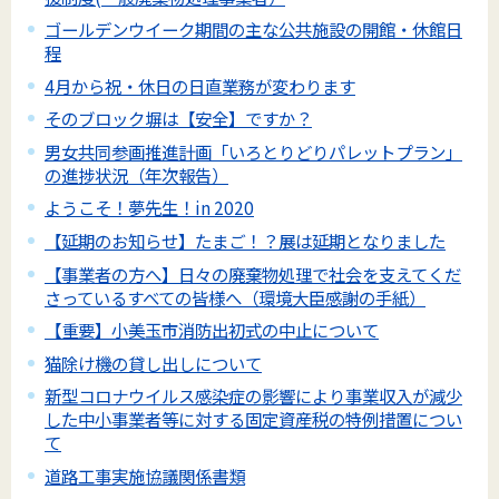
ゴールデンウイーク期間の主な公共施設の開館・休館日
程
4月から祝・休日の日直業務が変わります
そのブロック塀は【安全】ですか？
男女共同参画推進計画「いろとりどりパレットプラン」
の進捗状況（年次報告）
ようこそ！夢先生！in 2020
【延期のお知らせ】たまご！？展は延期となりました
【事業者の方へ】日々の廃棄物処理で社会を支えてくだ
さっているすべての皆様へ（環境大臣感謝の手紙）
【重要】小美玉市消防出初式の中止について
猫除け機の貸し出しについて
新型コロナウイルス感染症の影響により事業収入が減少
した中小事業者等に対する固定資産税の特例措置につい
て
道路工事実施協議関係書類