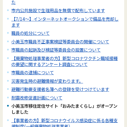
た
市内公共施設で生理用品を無償で配布しています
【7/14～】インターネットオークションで備品を売却し
ます
職員の処分について
小美玉市職員不正事案検証等委員会の開催について
市職員の起訴及び検証等委員会の設置について
【廃棄物処理事業者の方】新型コロナワクチン職域接種
の要望に関するアンケート調査について
市職員の逮捕について
災害発生時の避難情報が変わります。
避難行動要支援者名簿への登録を受けつけています
耐震改修促進計画について
小美玉市移住定住サイト「おみたまくらし」がオープン
しました
【事業者の方】新型コロナウイルス感染症に係る各種支
援制度(一般廃棄物処理事業者）