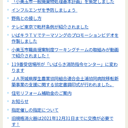
「小美玉市一般廃棄物処理基本計画」を策定しました
インフルエンザを予防しましょう
野鳥との接し方
テレビ東京で乾杯条例が紹介されました
いばキラＴＶでテーマソングのプロモーションビデオを
作製しました
小美玉市職員提案制度ワーキングチームの取組みが動画
で紹介されました！
119番受信場所が「いばらき消防指令センター」に変わ
ります
ＪＡ茨城県厚生農業協同組合連合会土浦協同病院移転新
築事業の支援に関する協定書調印式が行われました。
住宅リフォーム補助金のご案内
お知らせ
指定催しの指定について
旧規格消火器は2021年12月31日までに交換が必要で
す！