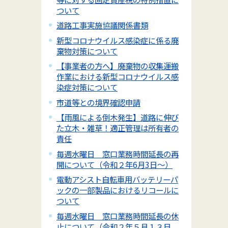
ついて
道路工事実施協議関係書類
新型コロナウイルス感染症に係る廃
棄物対策について
【事業者の方へ】廃棄物の収集運搬
作業における新型コロナウイルス感
染症対策について
市道等との境界確認申請
【雨風による倒木発生】道路に伸び
た立木・雑草！適正管理は所有者の
責任
毎週水曜日 窓口業務時間延長の再
開について（令和２年6月3日～）
電動アシスト自転車用バッテリーパ
ックの一部製品におけるリコールに
ついて
毎週水曜日 窓口業務時間延長の休
止について（令和２年５月１３日