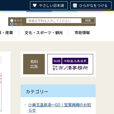
やさしい日本語
ひらがなをつける
すべて
ページ
PDF
ID
事・産業
文化・スポーツ・観光
市政情報
有料
広告
カテゴリー
小美玉温泉湯～GO！営業再開のお知
らせ