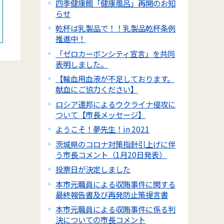
四季健康館「健康風呂」再開のお知
らせ
乾杯は乳製品で！！乳製品乾杯条例
推進中！
「ゼロカーボンシティ宣言」を共同
表明しました。
【輸血用血液が不足しております。
献血にご協力ください】
ロシア連邦によるウクライナ侵攻に
ついて【市長メッセージ】
ようこそ！夢先生！in 2021
茨城県のコロナ対策指針引上げに伴
う市長コメント（1月20日発表）
投票日が決定しました
本市元職員による収賄事件に関する
最終報告書及び再発防止策提言書
本市元職員による収賄事件に係る判
決についての市長コメント