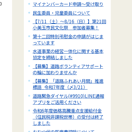
0
マイナンバーカード申請～受け取り
民生委員・児童委員について
【7/11（土）～8/16（日）】第21回
小美玉市民文化祭 参加者募集！
第十二回特別弔慰金の申請がはじま
っています
水道事業の経営一体化に関する基本
協定を締結しました
【募集】道路ボランティアサポート
の輪に加わりませんか
【募集】「道路ふれあい月間」推進
標語_令和7年度（〆3/21）
道路緊急ダイヤル(#9910)LINE通報
アプリをご活用ください
令和6年度価格高騰重点支援給付金
（住民税非課税世帯）の受付は終了
しました
おむつ代の医療費控除について