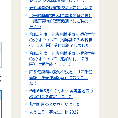
要介護者の障害者控除認定について
【一般廃棄物処理事業者の皆さま】
一般廃棄物処理実態調査にご協力く
ださい
令和5年度 価格高騰重点支援給付金
の受付について（均等割のみ課税世
帯 10万円）受付は終了しました。
令和5年度 価格高騰重点支援給付金
の受付について（追加給付 ７万
円）は受付終了しました。
四季健康館の愛称が決定！「四季健
日
幸館 浅美運輸Spa」になりまし
3
た！
令和6年5月から小川・美野里地区の
水道料金を改定しました
都市計画の変更を行いました
ようこそ！夢先生！in 2022