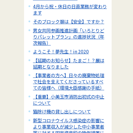
4月から祝・休日の日直業務が変わり
ます
そのブロック塀は【安全】ですか？
男女共同参画推進計画「いろとりど
りパレットプラン」の進捗状況（年
次報告）
ようこそ！夢先生！in 2020
【延期のお知らせ】たまご！？展は
延期となりました
【事業者の方へ】日々の廃棄物処理
で社会を支えてくださっているすべ
ての皆様へ（環境大臣感謝の手紙）
【重要】小美玉市消防出初式の中止
について
猫除け機の貸し出しについて
新型コロナウイルス感染症の影響に
より事業収入が減少した中小事業者
等に対する固定資産税の特例措置に