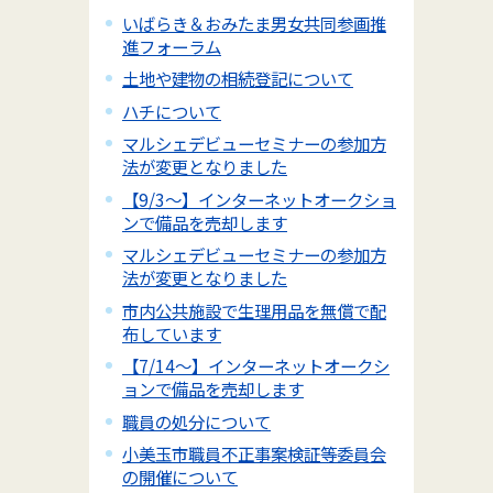
いばらき＆おみたま男女共同参画推
進フォーラム
土地や建物の相続登記について
ハチについて
マルシェデビューセミナーの参加方
法が変更となりました
【9/3～】インターネットオークショ
ンで備品を売却します
マルシェデビューセミナーの参加方
法が変更となりました
市内公共施設で生理用品を無償で配
布しています
【7/14～】インターネットオークシ
ョンで備品を売却します
職員の処分について
小美玉市職員不正事案検証等委員会
の開催について