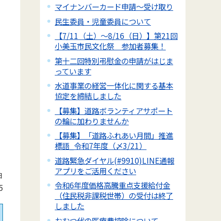
マイナンバーカード申請～受け取り
民生委員・児童委員について
【7/11（土）～8/16（日）】第21回
小美玉市民文化祭 参加者募集！
第十二回特別弔慰金の申請がはじま
っています
水道事業の経営一体化に関する基本
協定を締結しました
【募集】道路ボランティアサポート
の輪に加わりませんか
【募集】「道路ふれあい月間」推進
標語_令和7年度（〆3/21）
道路緊急ダイヤル(#9910)LINE通報
アプリをご活用ください
日
令和6年度価格高騰重点支援給付金
5
（住民税非課税世帯）の受付は終了
しました
おむつ代の医療費控除について