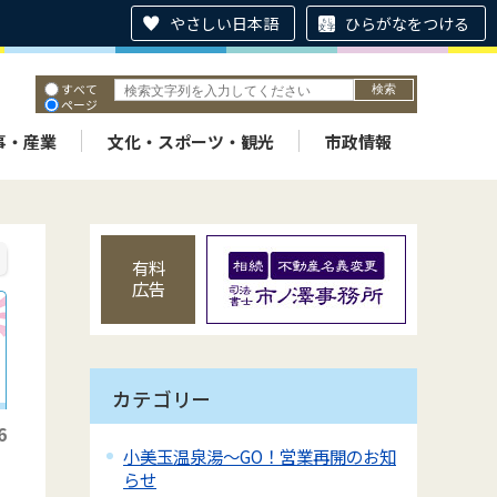
やさしい日本語
ひらがなをつける
すべて
ページ
PDF
ID
事・産業
文化・スポーツ・観光
市政情報
有料
広告
カテゴリー
6
小美玉温泉湯～GO！営業再開のお知
らせ