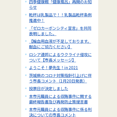
四季健康館「健康風呂」再開のお知
らせ
乾杯は乳製品で！！乳製品乾杯条例
推進中！
「ゼロカーボンシティ宣言」を共同
表明しました。
【輸血用血液が不足しております。
献血にご協力ください】
ロシア連邦によるウクライナ侵攻に
ついて【市長メッセージ】
ようこそ！夢先生！in 2021
茨城県のコロナ対策指針引上げに伴
う市長コメント（1月20日発表）
投票日が決定しました
本市元職員による収賄事件に関する
最終報告書及び再発防止策提言書
本市元職員による収賄事件に係る判
決についての市長コメント