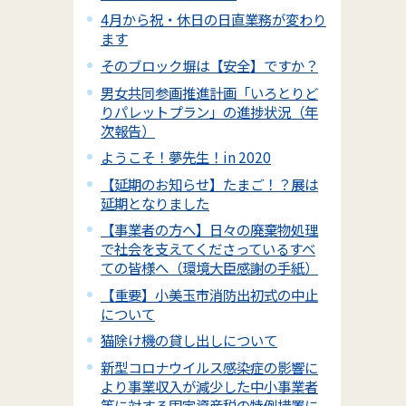
4月から祝・休日の日直業務が変わり
ます
そのブロック塀は【安全】ですか？
男女共同参画推進計画「いろとりど
りパレットプラン」の進捗状況（年
次報告）
ようこそ！夢先生！in 2020
【延期のお知らせ】たまご！？展は
延期となりました
【事業者の方へ】日々の廃棄物処理
で社会を支えてくださっているすべ
ての皆様へ（環境大臣感謝の手紙）
【重要】小美玉市消防出初式の中止
について
猫除け機の貸し出しについて
新型コロナウイルス感染症の影響に
より事業収入が減少した中小事業者
等に対する固定資産税の特例措置に