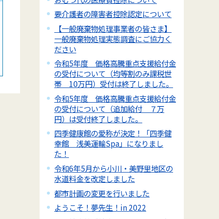
要介護者の障害者控除認定について
【一般廃棄物処理事業者の皆さま】
一般廃棄物処理実態調査にご協力く
ださい
令和5年度 価格高騰重点支援給付金
の受付について（均等割のみ課税世
帯 10万円）受付は終了しました。
令和5年度 価格高騰重点支援給付金
の受付について（追加給付 ７万
円）は受付終了しました。
四季健康館の愛称が決定！「四季健
幸館 浅美運輸Spa」になりまし
た！
令和6年5月から小川・美野里地区の
水道料金を改定しました
都市計画の変更を行いました
ようこそ！夢先生！in 2022