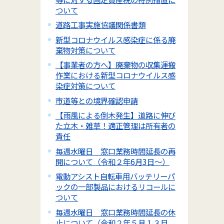
ついて
道路工事実施協議関係書類
新型コロナウイルス感染症に係る廃
棄物対策について
【事業者の方へ】廃棄物の収集運搬
作業における新型コロナウイルス感
染症対策について
市道等との境界確認申請
【雨風による倒木発生】道路に伸び
た立木・雑草！適正管理は所有者の
責任
毎週水曜日 窓口業務時間延長の再
開について（令和２年6月3日～）
電動アシスト自転車用バッテリーパ
ックの一部製品におけるリコールに
ついて
毎週水曜日 窓口業務時間延長の休
止について（令和２年５月１３日