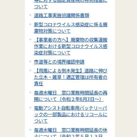
ついて
道路工事実施協議関係書類
新型コロナウイルス感染症に係る廃
棄物対策について
【事業者の方へ】廃棄物の収集運搬
作業における新型コロナウイルス感
染症対策について
市道等との境界確認申請
【雨風による倒木発生】道路に伸び
た立木・雑草！適正管理は所有者の
責任
毎週水曜日 窓口業務時間延長の再
開について（令和２年6月3日～）
電動アシスト自転車用バッテリーパ
ックの一部製品におけるリコールに
ついて
毎週水曜日 窓口業務時間延長の休
止について（令和２年５月１３日