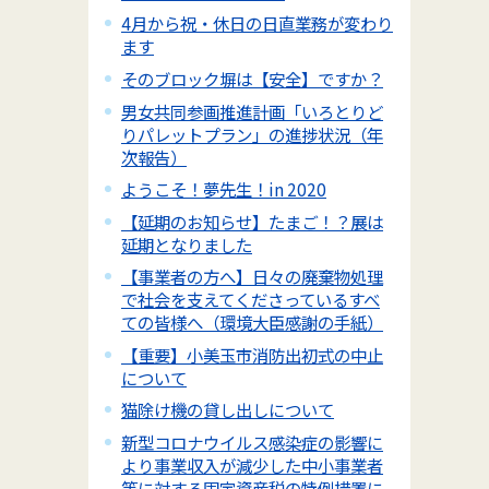
4月から祝・休日の日直業務が変わり
ます
そのブロック塀は【安全】ですか？
男女共同参画推進計画「いろとりど
りパレットプラン」の進捗状況（年
次報告）
ようこそ！夢先生！in 2020
【延期のお知らせ】たまご！？展は
延期となりました
【事業者の方へ】日々の廃棄物処理
で社会を支えてくださっているすべ
ての皆様へ（環境大臣感謝の手紙）
【重要】小美玉市消防出初式の中止
について
猫除け機の貸し出しについて
新型コロナウイルス感染症の影響に
より事業収入が減少した中小事業者
等に対する固定資産税の特例措置に