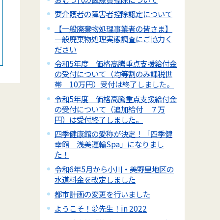
要介護者の障害者控除認定について
【一般廃棄物処理事業者の皆さま】
一般廃棄物処理実態調査にご協力く
ださい
令和5年度 価格高騰重点支援給付金
の受付について（均等割のみ課税世
帯 10万円）受付は終了しました。
令和5年度 価格高騰重点支援給付金
の受付について（追加給付 ７万
円）は受付終了しました。
四季健康館の愛称が決定！「四季健
幸館 浅美運輸Spa」になりまし
た！
令和6年5月から小川・美野里地区の
水道料金を改定しました
都市計画の変更を行いました
ようこそ！夢先生！in 2022