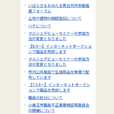
いばらき＆おみたま男女共同参画推
進フォーラム
土地や建物の相続登記について
ハチについて
マルシェデビューセミナーの参加方
法が変更となりました
【9/3～】インターネットオークショ
ンで備品を売却します
マルシェデビューセミナーの参加方
法が変更となりました
市内公共施設で生理用品を無償で配
布しています
【7/14～】インターネットオークシ
ョンで備品を売却します
職員の処分について
小美玉市職員不正事案検証等委員会
の開催について