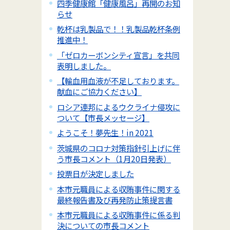
四季健康館「健康風呂」再開のお知
らせ
乾杯は乳製品で！！乳製品乾杯条例
推進中！
「ゼロカーボンシティ宣言」を共同
表明しました。
【輸血用血液が不足しております。
献血にご協力ください】
ロシア連邦によるウクライナ侵攻に
ついて【市長メッセージ】
ようこそ！夢先生！in 2021
茨城県のコロナ対策指針引上げに伴
う市長コメント（1月20日発表）
投票日が決定しました
本市元職員による収賄事件に関する
最終報告書及び再発防止策提言書
本市元職員による収賄事件に係る判
決についての市長コメント