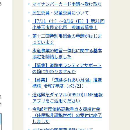
5
マイナンバーカード申請～受け取り
民生委員・児童委員について
【7/11（土）～8/16（日）】第21回
小美玉市民文化祭 参加者募集！
第十二回特別弔慰金の申請がはじま
っています
水道事業の経営一体化に関する基本
協定を締結しました
【募集】道路ボランティアサポート
の輪に加わりませんか
【募集】「道路ふれあい月間」推進
標語_令和7年度（〆3/21）
道路緊急ダイヤル(#9910)LINE通報
日
アプリをご活用ください
4
令和6年度価格高騰重点支援給付金
（住民税非課税世帯）の受付は終了
しました
おむつ代の医療費控除について