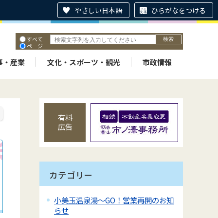
やさしい日本語
ひらがなをつける
すべて
ページ
PDF
ID
事・産業
文化・スポーツ・観光
市政情報
有料
広告
カテゴリー
小美玉温泉湯～GO！営業再開のお知
らせ