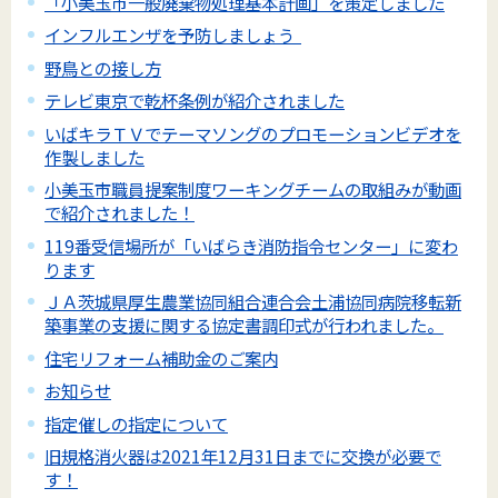
「小美玉市一般廃棄物処理基本計画」を策定しました
インフルエンザを予防しましょう
野鳥との接し方
テレビ東京で乾杯条例が紹介されました
いばキラＴＶでテーマソングのプロモーションビデオを
作製しました
小美玉市職員提案制度ワーキングチームの取組みが動画
で紹介されました！
119番受信場所が「いばらき消防指令センター」に変わ
ります
ＪＡ茨城県厚生農業協同組合連合会土浦協同病院移転新
築事業の支援に関する協定書調印式が行われました。
住宅リフォーム補助金のご案内
お知らせ
指定催しの指定について
旧規格消火器は2021年12月31日までに交換が必要で
す！