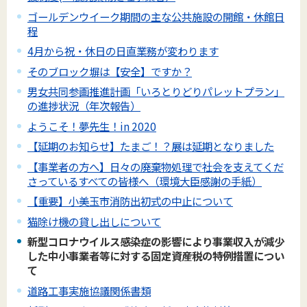
ゴールデンウイーク期間の主な公共施設の開館・休館日
程
4月から祝・休日の日直業務が変わります
そのブロック塀は【安全】ですか？
男女共同参画推進計画「いろとりどりパレットプラン」
の進捗状況（年次報告）
ようこそ！夢先生！in 2020
【延期のお知らせ】たまご！？展は延期となりました
【事業者の方へ】日々の廃棄物処理で社会を支えてくだ
さっているすべての皆様へ（環境大臣感謝の手紙）
【重要】小美玉市消防出初式の中止について
猫除け機の貸し出しについて
新型コロナウイルス感染症の影響により事業収入が減少
した中小事業者等に対する固定資産税の特例措置につい
て
道路工事実施協議関係書類