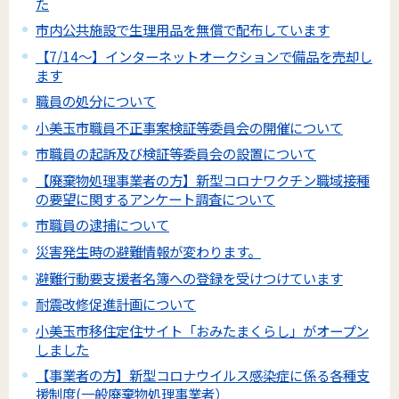
た
市内公共施設で生理用品を無償で配布しています
【7/14～】インターネットオークションで備品を売却し
ます
職員の処分について
小美玉市職員不正事案検証等委員会の開催について
市職員の起訴及び検証等委員会の設置について
【廃棄物処理事業者の方】新型コロナワクチン職域接種
の要望に関するアンケート調査について
市職員の逮捕について
災害発生時の避難情報が変わります。
避難行動要支援者名簿への登録を受けつけています
耐震改修促進計画について
小美玉市移住定住サイト「おみたまくらし」がオープン
しました
【事業者の方】新型コロナウイルス感染症に係る各種支
援制度(一般廃棄物処理事業者）