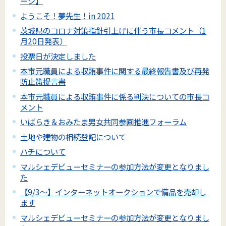
ージ】
ようこそ！夢先生！in 2021
茨城県のコロナ対策指針引上げに伴う市長コメント（1
月20日発表）
投票日が決定しました
本市元職員による収賄事件に関する最終報告書及び再発
防止策提言書
本市元職員による収賄事件に係る判決についての市長コ
メント
いばらき＆おみたま男女共同参画推進フォーラム
土地や建物の相続登記について
ハチについて
マルシェデビューセミナーの参加方法が変更となりまし
た
【9/3～】インターネットオークションで備品を売却し
ます
マルシェデビューセミナーの参加方法が変更となりまし