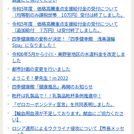
令和5年度 価格高騰重点支援給付金の受付について
（均等割のみ課税世帯 10万円）受付は終了しました。
令和5年度 価格高騰重点支援給付金の受付について
（追加給付 ７万円）は受付終了しました。
四季健康館の愛称が決定！「四季健幸館 浅美運輸
Spa」になりました！
令和6年5月から小川・美野里地区の水道料金を改定しま
した
都市計画の変更を行いました
ようこそ！夢先生！in 2022
四季健康館「健康風呂」再開のお知らせ
乾杯は乳製品で！！乳製品乾杯条例推進中！
「ゼロカーボンシティ宣言」を共同表明しました。
【輸血用血液が不足しております。献血にご協力くださ
い】
ロシア連邦によるウクライナ侵攻について【市長メッセ