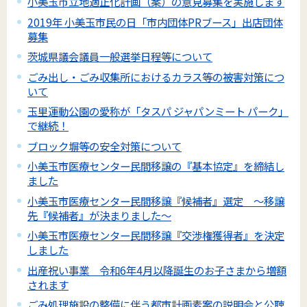
小美玉市立地適正化計画（案）の意見募集を実施します
2019年 小美玉市民の日「市内団体PRブース」出店団体
募集
茨城県議会議員一般選挙日程等について
ごみ出し・ごみ収集所におけるカラス等の被害対策につ
いて
玉里運動公園の愛称が「タスパ ジャパンミート パーク」
で継続！
ブロック塀等の安全対策について
小美玉市医療センター民間移譲の『基本協定』を締結し
ました
小美玉市医療センター民間移譲『候補者』選定 ～移譲
先『候補者』が決まりました～
小美玉市医療センター民間移譲『交渉権獲得者』を決定
しました
出産祝い事業 令和6年4月以降誕生のお子さまから増額
されます
ごみ処理施設の整備に伴う都市計画素案の説明会と公聴