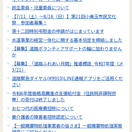
民生委員・児童委員について
【7/11（土）～8/16（日）】第21回小美玉市民文化
祭 参加者募集！
第十二回特別弔慰金の申請がはじまっています
水道事業の経営一体化に関する基本協定を締結しました
【募集】道路ボランティアサポートの輪に加わりません
か
【募集】「道路ふれあい月間」推進標語_令和7年度（〆
3/21）
道路緊急ダイヤル(#9910)LINE通報アプリをご活用くだ
さい
令和6年度価格高騰重点支援給付金（住民税非課税世
帯）の受付は終了しました
おむつ代の医療費控除について
要介護者の障害者控除認定について
【一般廃棄物処理事業者の皆さま】一般廃棄物処理実態
調査にご協力ください