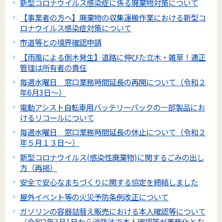
新型コロナウイルス感染症に係る廃棄物対策について
【事業者の方へ】廃棄物の収集運搬作業における新型コ
ロナウイルス感染症対策について
市道等との境界確認申請
【雨風による倒木発生】道路に伸びた立木・雑草！適正
管理は所有者の責任
毎週水曜日 窓口業務時間延長の再開について（令和２
年6月3日～）
電動アシスト自転車用バッテリーパックの一部製品にお
けるリコールについて
毎週水曜日 窓口業務時間延長の休止について（令和２
年５月１３日～）
新型コロナウイルス(感染性廃棄物)に関するごみの出し
方（再掲）
安全で安心なまちづくりに関する協定を締結しました
屋外イベント等の火災予防条例改正について
ガソリンの容器詰替え販売における本人確認等について
（令和2年2月1日から消防法で本人確認等が義務化とな