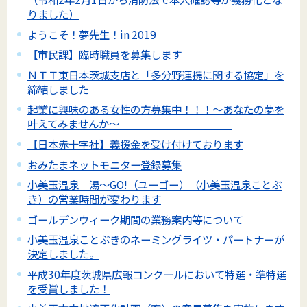
りました）
ようこそ！夢先生！in 2019
【市民課】臨時職員を募集します
ＮＴＴ東日本茨城支店と「多分野連携に関する協定」を
締結しました
起業に興味のある女性の方募集中！！！～あなたの夢を
叶えてみませんか～
【日本赤十字社】義援金を受け付けております
おみたまネットモニター登録募集
小美玉温泉 湯～GO!（ユーゴー）（小美玉温泉ことぶ
き）の営業時間が変わります
ゴールデンウィーク期間の業務案内等について
小美玉温泉ことぶきのネーミングライツ・パートナーが
決定しました。
平成30年度茨城県広報コンクールにおいて特選・準特選
を受賞しました！