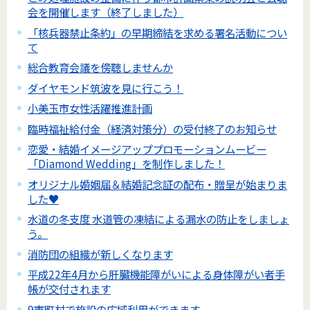
会を開催します（終了しました）
「核兵器禁止条約」の早期締結を求める署名活動につい
て
総合教育会議を傍聴しませんか
ダイヤモンド筑波を見に行こう！
小美玉市女性活躍推進計画
臨時福祉給付金（経済対策分）の受付終了のお知らせ
恋愛・結婚イメージアッププロモーションムービー
「Diamond Wedding」を制作しました！
オリジナル婚姻届＆結婚記念証の配布・贈呈が始まりま
した♥
水道の冬支度 水道管の凍結による漏水の防止をしましょ
う。
消防団の組織が新しくなります
平成22年4月から肝臓機能障がいによる身体障がい者手
帳が交付されます
9市町村で施設の広域利用ができます