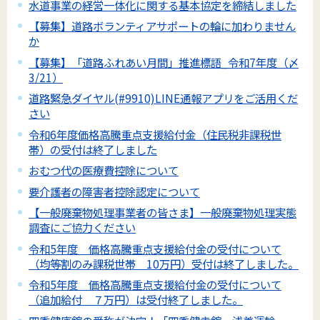
水道事業の経営一体化に関する基本協定を締結しました
【募集】道路ボランティアサポートの輪に加わりません
か
【募集】「道路ふれあい月間」推進標語_令和7年度（〆
3/21）
道路緊急ダイヤル(#9910)LINE通報アプリをご活用くだ
さい
令和6年度価格高騰重点支援給付金（住民税非課税世
帯）の受付は終了しました
おむつ代の医療費控除について
要介護者の障害者控除認定について
【一般廃棄物処理事業者の皆さま】一般廃棄物処理実態
調査にご協力ください
令和5年度 価格高騰重点支援給付金の受付について
（均等割のみ課税世帯 10万円）受付は終了しました。
令和5年度 価格高騰重点支援給付金の受付について
（追加給付 ７万円）は受付終了しました。