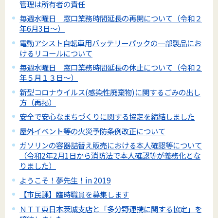
管理は所有者の責任
毎週水曜日 窓口業務時間延長の再開について（令和２
年6月3日～）
電動アシスト自転車用バッテリーパックの一部製品にお
けるリコールについて
毎週水曜日 窓口業務時間延長の休止について（令和２
年５月１３日～）
新型コロナウイルス(感染性廃棄物)に関するごみの出し
方（再掲）
安全で安心なまちづくりに関する協定を締結しました
屋外イベント等の火災予防条例改正について
ガソリンの容器詰替え販売における本人確認等について
（令和2年2月1日から消防法で本人確認等が義務化とな
りました）
ようこそ！夢先生！in 2019
【市民課】臨時職員を募集します
ＮＴＴ東日本茨城支店と「多分野連携に関する協定」を