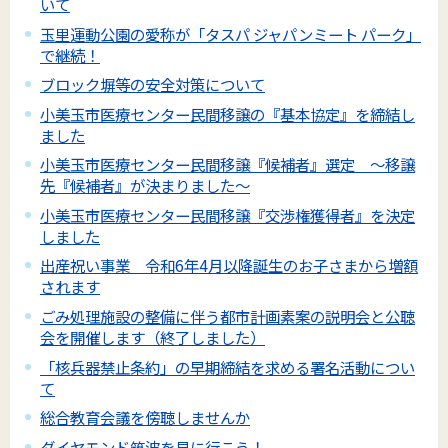
いて
玉里運動公園の愛称が「タスパ ジャパンミート パーク」
で継続！
ブロック塀等の安全対策について
小美玉市医療センター民間移譲の『基本協定』を締結し
ました
小美玉市医療センター民間移譲『候補者』選定 ～移譲
先『候補者』が決まりました～
小美玉市医療センター民間移譲『交渉権獲得者』を決定
しました
出産祝い事業 令和6年4月以降誕生のお子さまから増額
されます
ごみ処理施設の整備に伴う都市計画素案の説明会と公聴
会を開催します（終了しました）
「核兵器禁止条約」の早期締結を求める署名活動につい
て
総合教育会議を傍聴しませんか
ダイヤモンド筑波を見に行こう！