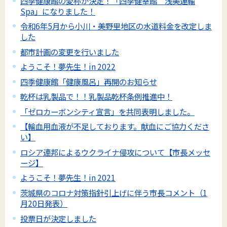
四季健康館の愛称が決定！「四季健幸館 浅美運輸
Spa」になりました！
令和6年5月から小川・美野里地区の水道料金を改定しま
した
都市計画の変更を行いました
ようこそ！夢先生！in 2022
四季健康館「健康風呂」再開のお知らせ
乾杯は乳製品で！！乳製品乾杯条例推進中！
「ゼロカーボンシティ宣言」を共同表明しました。
【輸血用血液が不足しております。献血にご協力くださ
い】
ロシア連邦によるウクライナ侵攻について【市長メッセ
ージ】
ようこそ！夢先生！in 2021
茨城県のコロナ対策指針引上げに伴う市長コメント（1
月20日発表）
投票日が決定しました