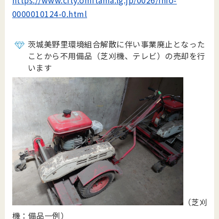
https://www.city.omitama.lg.jp/0026/info-
0000010124-0.html
茨城美野里環境組合解散に伴い事業廃止となった
ことから不用備品（芝刈機、テレビ）の売却を行
います
（芝刈
機：備品一例）