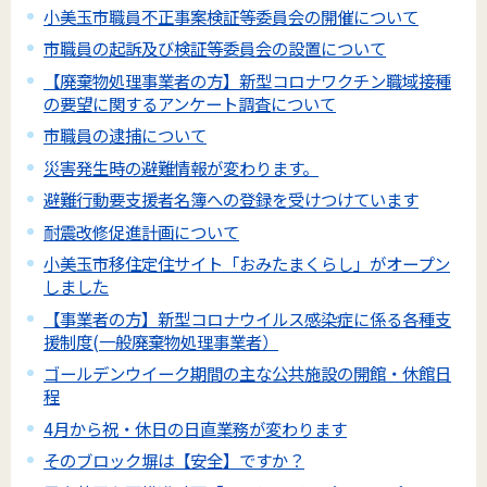
小美玉市職員不正事案検証等委員会の開催について
市職員の起訴及び検証等委員会の設置について
【廃棄物処理事業者の方】新型コロナワクチン職域接種
の要望に関するアンケート調査について
市職員の逮捕について
災害発生時の避難情報が変わります。
避難行動要支援者名簿への登録を受けつけています
耐震改修促進計画について
小美玉市移住定住サイト「おみたまくらし」がオープン
しました
【事業者の方】新型コロナウイルス感染症に係る各種支
援制度(一般廃棄物処理事業者）
ゴールデンウイーク期間の主な公共施設の開館・休館日
程
4月から祝・休日の日直業務が変わります
そのブロック塀は【安全】ですか？