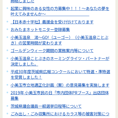
締結しました
起業に興味のある女性の方募集中！！！～あなたの夢を
叶えてみませんか～
【日本赤十字社】義援金を受け付けております
おみたまネットモニター登録募集
小美玉温泉 湯～GO!（ユーゴー）（小美玉温泉ことぶ
き）の営業時間が変わります
ゴールデンウィーク期間の業務案内等について
小美玉温泉ことぶきのネーミングライツ・パートナーが
決定しました。
平成30年度茨城県広報コンクールにおいて特選・準特選
を受賞しました！
小美玉市立地適正化計画（案）の意見募集を実施します
2019年 小美玉市民の日「市内団体PRブース」出店団体
募集
茨城県議会議員一般選挙日程等について
ごみ出し・ごみ収集所におけるカラス等の被害対策につ