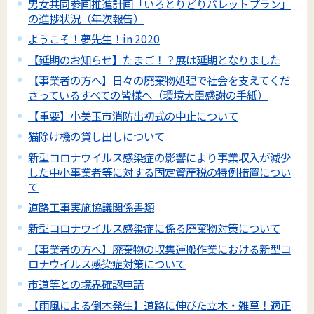
男女共同参画推進計画「いろとりどりパレットプラン」
の進捗状況（年次報告）
ようこそ！夢先生！in 2020
【延期のお知らせ】たまご！？展は延期となりました
【事業者の方へ】日々の廃棄物処理で社会を支えてくだ
さっているすべての皆様へ（環境大臣感謝の手紙）
【重要】小美玉市消防出初式の中止について
猫除け機の貸し出しについて
新型コロナウイルス感染症の影響により事業収入が減少
した中小事業者等に対する固定資産税の特例措置につい
て
道路工事実施協議関係書類
新型コロナウイルス感染症に係る廃棄物対策について
【事業者の方へ】廃棄物の収集運搬作業における新型コ
ロナウイルス感染症対策について
市道等との境界確認申請
【雨風による倒木発生】道路に伸びた立木・雑草！適正