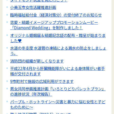
小美玉市女性活躍推進計画
臨時福祉給付金（経済対策分）の受付終了のお知らせ
恋愛・結婚イメージアッププロモーションムービー
「Diamond Wedding」を制作しました！
オリジナル婚姻届＆結婚記念証の配布・贈呈が始まりま
した♥
水道の冬支度 水道管の凍結による漏水の防止をしましょ
う。
消防団の組織が新しくなります
平成22年4月から肝臓機能障がいによる身体障がい者手
帳が交付されます
9市町村で施設の広域利用ができます
男女共同参画推進計画『いろとりどりパレットプラン』
の進捗状況（年次報告）
パープル・ホットライン～災害と暴力に悩む女性と子ど
ものために～