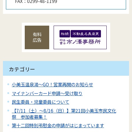
FAX：
0299-48-1199
有料
広告
カテゴリー
小美玉温泉湯～GO！営業再開のお知らせ
マイナンバーカード申請～受け取り
民生委員・児童委員について
【7/11（土）～8/16（日）】第21回小美玉市民文化
祭 参加者募集！
第十二回特別弔慰金の申請がはじまっています