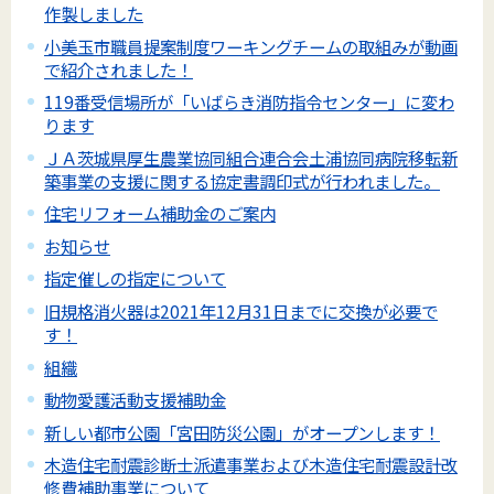
作製しました
小美玉市職員提案制度ワーキングチームの取組みが動画
で紹介されました！
119番受信場所が「いばらき消防指令センター」に変わ
ります
ＪＡ茨城県厚生農業協同組合連合会土浦協同病院移転新
築事業の支援に関する協定書調印式が行われました。
住宅リフォーム補助金のご案内
お知らせ
指定催しの指定について
旧規格消火器は2021年12月31日までに交換が必要で
す！
組織
動物愛護活動支援補助金
新しい都市公園「宮田防災公園」がオープンします！
木造住宅耐震診断士派遣事業および木造住宅耐震設計改
修費補助事業について