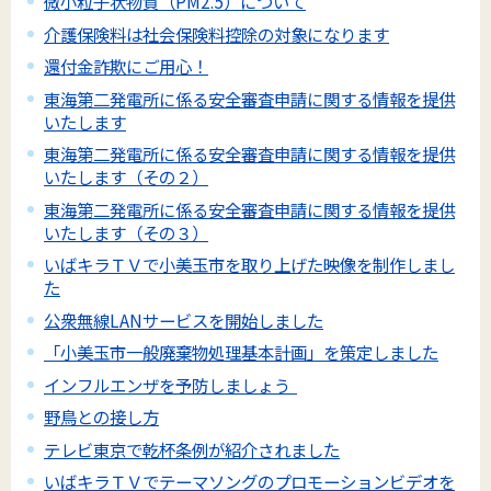
微小粒子状物質（PM2.5）について
介護保険料は社会保険料控除の対象になります
還付金詐欺にご用心！
東海第二発電所に係る安全審査申請に関する情報を提供
いたします
東海第二発電所に係る安全審査申請に関する情報を提供
いたします（その２）
東海第二発電所に係る安全審査申請に関する情報を提供
いたします（その３）
いばキラＴＶで小美玉市を取り上げた映像を制作しまし
た
公衆無線LANサービスを開始しました
「小美玉市一般廃棄物処理基本計画」を策定しました
インフルエンザを予防しましょう
野鳥との接し方
テレビ東京で乾杯条例が紹介されました
いばキラＴＶでテーマソングのプロモーションビデオを