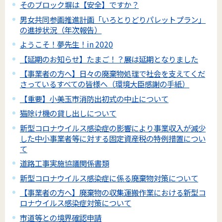
そのブロック塀は【安全】ですか？
男女共同参画推進計画「いろとりどりパレットプラン」
の進捗状況（年次報告）
ようこそ！夢先生！in 2020
【延期のお知らせ】たまご！？展は延期となりました
【事業者の方へ】日々の廃棄物処理で社会を支えてくだ
さっているすべての皆様へ（環境大臣感謝の手紙）
【重要】小美玉市消防出初式の中止について
猫除け機の貸し出しについて
新型コロナウイルス感染症の影響により事業収入が減少
した中小事業者等に対する固定資産税の特例措置につい
て
道路工事実施協議関係書類
新型コロナウイルス感染症に係る廃棄物対策について
【事業者の方へ】廃棄物の収集運搬作業における新型コ
ロナウイルス感染症対策について
市道等との境界確認申請