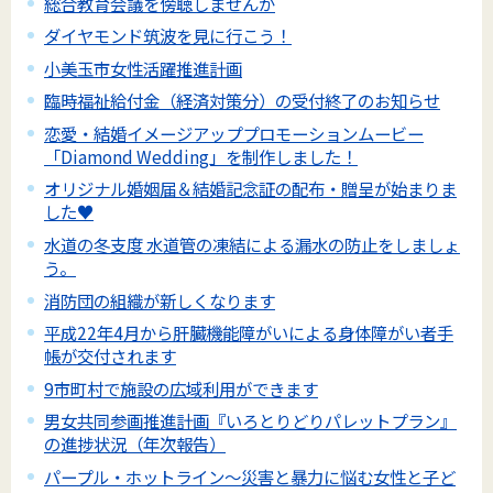
総合教育会議を傍聴しませんか
ダイヤモンド筑波を見に行こう！
小美玉市女性活躍推進計画
臨時福祉給付金（経済対策分）の受付終了のお知らせ
恋愛・結婚イメージアッププロモーションムービー
「Diamond Wedding」を制作しました！
オリジナル婚姻届＆結婚記念証の配布・贈呈が始まりま
した♥
水道の冬支度 水道管の凍結による漏水の防止をしましょ
う。
消防団の組織が新しくなります
平成22年4月から肝臓機能障がいによる身体障がい者手
帳が交付されます
9市町村で施設の広域利用ができます
男女共同参画推進計画『いろとりどりパレットプラン』
の進捗状況（年次報告）
パープル・ホットライン～災害と暴力に悩む女性と子ど