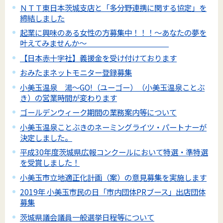
ＮＴＴ東日本茨城支店と「多分野連携に関する協定」を
締結しました
起業に興味のある女性の方募集中！！！～あなたの夢を
叶えてみませんか～
【日本赤十字社】義援金を受け付けております
おみたまネットモニター登録募集
小美玉温泉 湯～GO!（ユーゴー）（小美玉温泉ことぶ
き）の営業時間が変わります
ゴールデンウィーク期間の業務案内等について
小美玉温泉ことぶきのネーミングライツ・パートナーが
決定しました。
平成30年度茨城県広報コンクールにおいて特選・準特選
を受賞しました！
小美玉市立地適正化計画（案）の意見募集を実施します
2019年 小美玉市民の日「市内団体PRブース」出店団体
募集
茨城県議会議員一般選挙日程等について