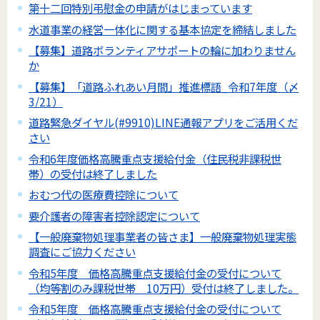
第十二回特別弔慰金の申請がはじまっています
水道事業の経営一体化に関する基本協定を締結しました
【募集】道路ボランティアサポートの輪に加わりません
か
【募集】「道路ふれあい月間」推進標語_令和7年度（〆
3/21）
道路緊急ダイヤル(#9910)LINE通報アプリをご活用くだ
さい
令和6年度価格高騰重点支援給付金（住民税非課税世
帯）の受付は終了しました
おむつ代の医療費控除について
要介護者の障害者控除認定について
【一般廃棄物処理事業者の皆さま】一般廃棄物処理実態
調査にご協力ください
令和5年度 価格高騰重点支援給付金の受付について
（均等割のみ課税世帯 10万円）受付は終了しました。
令和5年度 価格高騰重点支援給付金の受付について