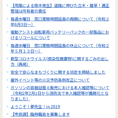
【雨風による倒木発生】道路に伸びた立木・雑草！適正
管理は所有者の責任
毎週水曜日 窓口業務時間延長の再開について（令和２
年6月3日～）
電動アシスト自転車用バッテリーパックの一部製品にお
けるリコールについて
毎週水曜日 窓口業務時間延長の休止について（令和２
年５月１３日～）
新型コロナウイルス(感染性廃棄物)に関するごみの出し
方（再掲）
安全で安心なまちづくりに関する協定を締結しました
屋外イベント等の火災予防条例改正について
ガソリンの容器詰替え販売における本人確認等について
（令和2年2月1日から消防法で本人確認等が義務化とな
りました）
ようこそ！夢先生！in 2019
【市民課】臨時職員を募集します