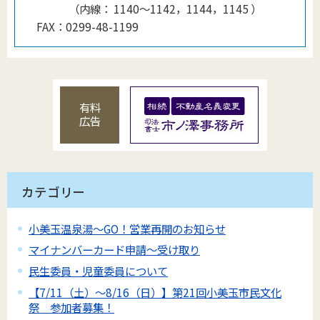
（
内線
：
1140〜1142，1144，1145
）
FAX：
0299-48-1199
有料
広告
カテゴリー
小美玉温泉湯～GO！営業再開のお知らせ
マイナンバーカード申請～受け取り
民生委員・児童委員について
【7/11（土）～8/16（日）】第21回小美玉市民文化
祭 参加者募集！