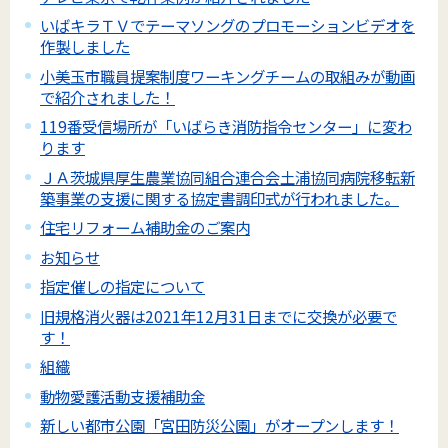
いばキラＴＶでテーマソングのプロモーションビデオを
作製しました
小美玉市職員提案制度ワーキングチームの取組みが動画
で紹介されました！
119番受信場所が「いばらき消防指令センター」に変わ
ります
ＪＡ茨城県厚生農業協同組合連合会土浦協同病院移転新
築事業の支援に関する協定書調印式が行われました。
住宅リフォーム補助金のご案内
お知らせ
指定催しの指定について
旧規格消火器は2021年12月31日までに交換が必要で
す！
組織
動物愛護活動支援補助金
新しい都市公園「宮田防災公園」がオープンします！