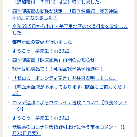
（追加給付 ７万円）は受付終了しました。
四季健康館の愛称が決定！「四季健幸館 浅美運輸
Spa」になりました！
令和6年5月から小川・美野里地区の水道料金を改定しま
した
都市計画の変更を行いました
ようこそ！夢先生！in 2022
四季健康館「健康風呂」再開のお知らせ
乾杯は乳製品で！！乳製品乾杯条例推進中！
「ゼロカーボンシティ宣言」を共同表明しました。
【輸血用血液が不足しております。献血にご協力くださ
い】
ロシア連邦によるウクライナ侵攻について【市長メッセ
ージ】
ようこそ！夢先生！in 2021
茨城県のコロナ対策指針引上げに伴う市長コメント（1
月20日発表）