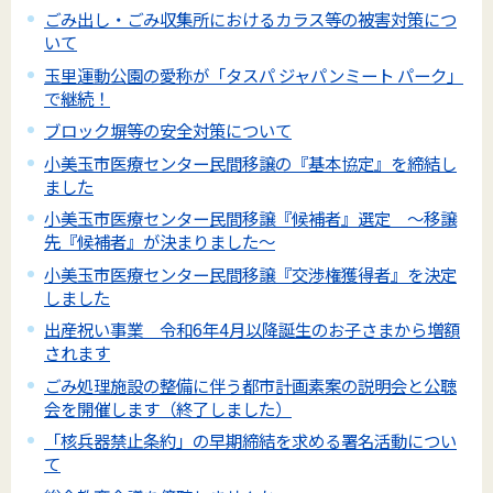
ごみ出し・ごみ収集所におけるカラス等の被害対策につ
いて
玉里運動公園の愛称が「タスパ ジャパンミート パーク」
で継続！
ブロック塀等の安全対策について
小美玉市医療センター民間移譲の『基本協定』を締結し
ました
小美玉市医療センター民間移譲『候補者』選定 ～移譲
先『候補者』が決まりました～
小美玉市医療センター民間移譲『交渉権獲得者』を決定
しました
出産祝い事業 令和6年4月以降誕生のお子さまから増額
されます
ごみ処理施設の整備に伴う都市計画素案の説明会と公聴
会を開催します（終了しました）
「核兵器禁止条約」の早期締結を求める署名活動につい
て