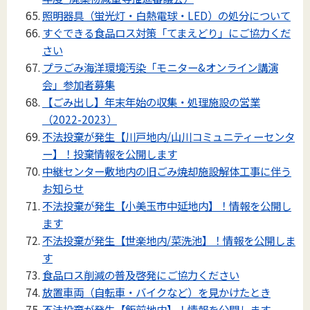
照明器具（蛍光灯・白熱電球・LED）の処分について
すぐできる食品ロス対策「てまえどり」にご協力くだ
さい
プラごみ海洋環境汚染「モニター&オンライン講演
会」参加者募集
【ごみ出し】年末年始の収集・処理施設の営業
（2022-2023）
不法投棄が発生【川戸地内/山川コミュニティーセンタ
ー】！投棄情報を公開します
中継センター敷地内の旧ごみ焼却施設解体工事に伴う
お知らせ
不法投棄が発生【小美玉市中延地内】！情報を公開し
ます
不法投棄が発生【世楽地内/菜洗池】！情報を公開しま
す
食品ロス削減の普及啓発にご協力ください
放置車両（自転車・バイクなど）を見かけたとき
不法投棄が発生【飯前地内】！情報を公開します