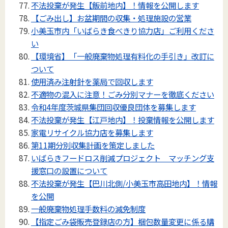
不法投棄が発生【飯前地内】！情報を公開します
【ごみ出し】お盆期間の収集・処理施設の営業
小美玉市内「いばらき食べきり協力店」ご利用くださ
い
【環境省】「一般廃棄物処理有料化の手引き」改訂に
ついて
使用済み注射針を薬局で回収します
不適物の混入に注意！ごみ分別マナーを徹底ください
令和4年度茨城県集団回収優良団体を募集します
不法投棄が発生【江戸地内】！投棄情報を公開します
家電リサイクル協力店を募集します
第11期分別収集計画を策定しました
いばらきフードロス削減プロジェクト マッチング支
援窓口の設置について
不法投棄が発生【巴川北側/小美玉市高田地内】！情報
を公開
一般廃棄物処理手数料の減免制度
【指定ごみ袋販売登録店の方】梱包数量変更に係る購