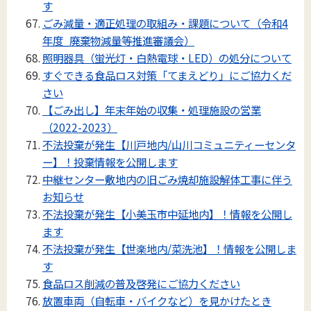
す
ごみ減量・適正処理の取組み・課題について（令和4
年度_廃棄物減量等推進審議会）
照明器具（蛍光灯・白熱電球・LED）の処分について
すぐできる食品ロス対策「てまえどり」にご協力くだ
さい
【ごみ出し】年末年始の収集・処理施設の営業
（2022-2023）
不法投棄が発生【川戸地内/山川コミュニティーセンタ
ー】！投棄情報を公開します
中継センター敷地内の旧ごみ焼却施設解体工事に伴う
お知らせ
不法投棄が発生【小美玉市中延地内】！情報を公開し
ます
不法投棄が発生【世楽地内/菜洗池】！情報を公開しま
す
食品ロス削減の普及啓発にご協力ください
放置車両（自転車・バイクなど）を見かけたとき