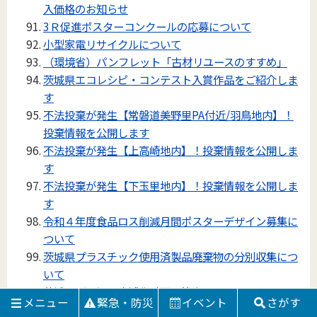
入価格のお知らせ
3Ｒ促進ポスターコンクールの応募について
小型家電リサイクルについて
（環境省）パンフレット「古材リユースのすすめ」
茨城県エコレシピ・コンテスト入賞作品をご紹介しま
す
不法投棄が発生【常磐道美野里PA付近/羽鳥地内】！
投棄情報を公開します
不法投棄が発生【上高崎地内】！投棄情報を公開しま
す
不法投棄が発生【下玉里地内】！投棄情報を公開しま
す
令和４年度食品ロス削減月間ポスターデザイン募集に
ついて
茨城県プラスチック使用済製品廃棄物の分別収集につ
いて
茨城県ごみ処理広域化計画の策定について
メニュー
緊急・防災
イベント
さがす
道路上への不法投棄が発生（小美玉市中野谷地内）！