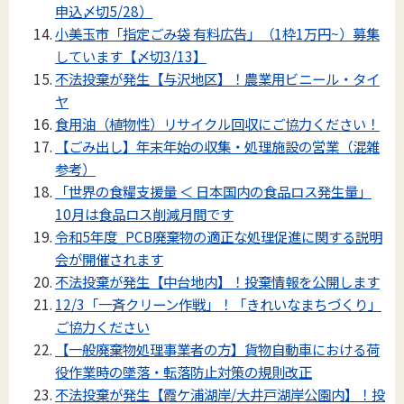
申込〆切5/28）
小美玉市「指定ごみ袋 有料広告」（1枠1万円~）募集
しています【〆切3/13】
不法投棄が発生【与沢地区】！農業用ビニール・タイ
ヤ
食用油（植物性）リサイクル回収にご協力ください！
【ごみ出し】年末年始の収集・処理施設の営業（混雑
参考）
「世界の食糧支援量 ＜ 日本国内の食品ロス発生量」
10月は食品ロス削減月間です
令和5年度_PCB廃棄物の適正な処理促進に関する説明
会が開催されます
不法投棄が発生【中台地内】！投棄情報を公開します
12/3「一斉クリーン作戦」！「きれいなまちづくり」
ご協力ください
【一般廃棄物処理事業者の方】貨物⾃動⾞における荷
役作業時の墜落・転落防⽌対策の規則改正
不法投棄が発生【霞ケ浦湖岸/大井戸湖岸公園内】！投