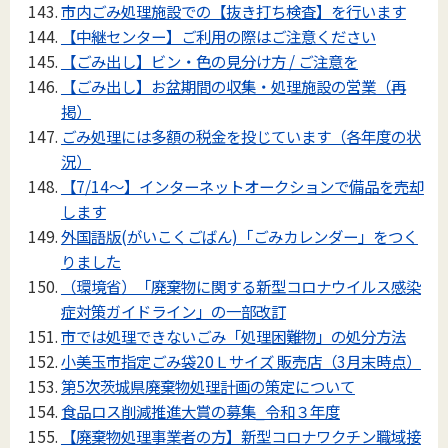
市内ごみ処理施設での【抜き打ち検査】を行います
【中継センター】ご利用の際はご注意ください
【ごみ出し】ビン・色の見分け方 / ご注意を
【ごみ出し】お盆期間の収集・処理施設の営業（再
掲）
ごみ処理には多額の税金を投じています（各年度の状
況）
【7/14～】インターネットオークションで備品を売却
します
外国語版(がいこくごばん)「ごみカレンダー」をつく
りました
（環境省）「廃棄物に関する新型コロナウイルス感染
症対策ガイドライン」の一部改訂
市では処理できないごみ「処理困難物」の処分方法
小美玉市指定ごみ袋20Ｌサイズ 販売店（3月末時点）
第5次茨城県廃棄物処理計画の策定について
食品ロス削減推進大賞の募集_令和３年度
【廃棄物処理事業者の方】新型コロナワクチン職域接