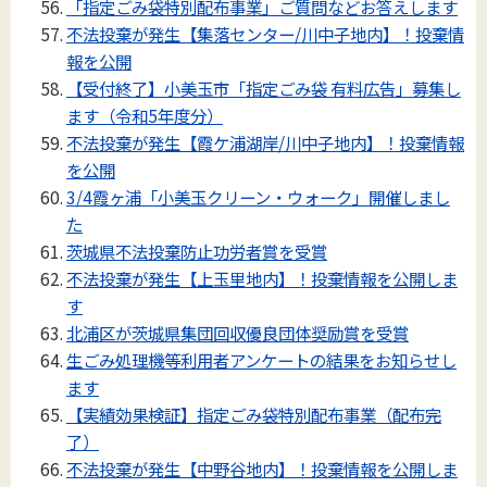
「指定ごみ袋特別配布事業」ご質問などお答えします
不法投棄が発生【集落センター/川中子地内】！投棄情
報を公開
【受付終了】小美玉市「指定ごみ袋 有料広告」募集し
ます（令和5年度分）
不法投棄が発生【霞ケ浦湖岸/川中子地内】！投棄情報
を公開
3/4霞ヶ浦「小美玉クリーン・ウォーク」開催しまし
た
茨城県不法投棄防止功労者賞を受賞
不法投棄が発生【上玉里地内】！投棄情報を公開しま
す
北浦区が茨城県集団回収優良団体奨励賞を受賞
生ごみ処理機等利用者アンケートの結果をお知らせし
ます
【実績効果検証】指定ごみ袋特別配布事業（配布完
了）
不法投棄が発生【中野谷地内】！投棄情報を公開しま