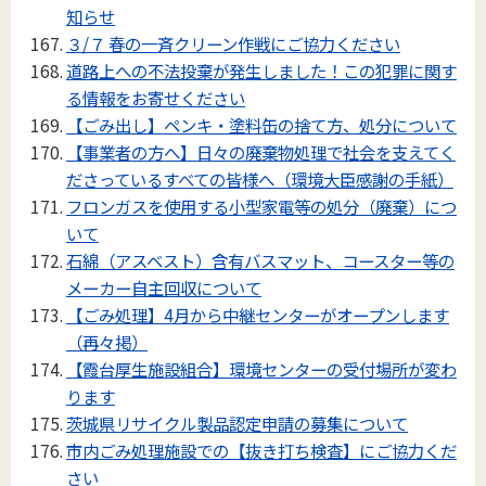
知らせ
３/７ 春の一斉クリーン作戦にご協力ください
道路上への不法投棄が発生しました！この犯罪に関す
る情報をお寄せください
【ごみ出し】ペンキ・塗料缶の捨て方、処分について
【事業者の方へ】日々の廃棄物処理で社会を支えてく
ださっているすべての皆様へ（環境大臣感謝の手紙）
フロンガスを使用する小型家電等の処分（廃棄）につ
いて
石綿（アスベスト）含有バスマット、コースター等の
メーカー自主回収について
【ごみ処理】4月から中継センターがオープンします
（再々掲）
【霞台厚生施設組合】環境センターの受付場所が変わ
ります
茨城県リサイクル製品認定申請の募集について
市内ごみ処理施設での【抜き打ち検査】にご協力くだ
さい