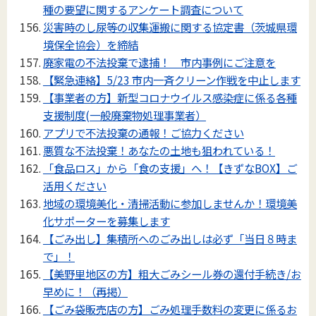
種の要望に関するアンケート調査について
災害時のし尿等の収集運搬に関する協定書（茨城県環
境保全協会）を締結
廃家電の不法投棄で逮捕！ 市内事例にご注意を
【緊急連絡】5/23 市内一斉クリーン作戦を中止します
【事業者の方】新型コロナウイルス感染症に係る各種
支援制度(一般廃棄物処理事業者）
アプリで不法投棄の通報！ご協力ください
悪質な不法投棄！あなたの土地も狙われている！
「食品ロス」から「食の支援」へ！【きずなBOX】ご
活用ください
地域の環境美化・清掃活動に参加しませんか！環境美
化サポーターを募集します
【ごみ出し】集積所へのごみ出しは必ず「当日８時ま
で」！
【美野里地区の方】粗大ごみシール券の還付手続き/お
早めに！（再掲）
【ごみ袋販売店の方】ごみ処理手数料の変更に係るお