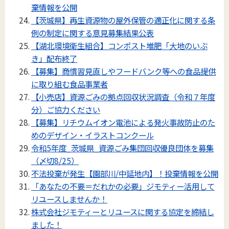
棄情報を公開
【茨城県】再生資源物の屋外保管の適正化に関する条
例の制定に関する意見募集結果公表
【湖北環境衛生組合】コンポスト堆肥「大地のいぶ
き」配布終了
【募集】商慣習⾒直しやフードバンク等への⾷品提供
に取り組む⾷品事業者
【小売店】資源ごみの拠点回収状況調査（令和７年度
分）ご協力ください
【募集】リチウムイオン電池による発火事故防止のた
めのデザイン・イラストコンクール
令和5年度_茨城県_資源ごみ集団回収優良団体を募集
（〆切8/25）
不法投棄が発生【園部川/中延地内】！投棄情報を公開
「あなたの不要＝だれかの必要」ジモティー活用して
リユースしませんか！
株式会社ジモティーとリユースに関する協定を締結し
ました！