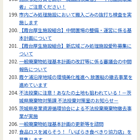
者」ご注意ください！
市内ごみ処理施設において搬入ごみの抜打ち検査を実
施します
【霞台厚生施設組合】中間置場の整備・運営に係る基
本計画について
【霞台厚生施設組合】新広域ごみ処理施設愛称募集に
ついて
一般廃棄物処理基本計画の改訂等に係る審議会の中間
報告について
霞ケ浦沿岸地域の環境美化推進へ 放置艇の撤去事業を
進めています
不法投棄に注意！あなたの土地も狙われている！－茨
城県廃棄物対策課 不法投棄対策室のお知らせ－
茨城県産業資源循環協会による不法投棄廃棄物撤去事
業が実施
一般廃棄物処理基本計画の更新等を諮問
食品ロスを減らそう！「いばらき食べきり協力店」を
募集します