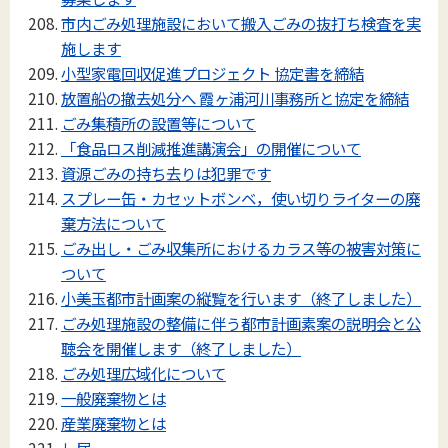
市内ごみ処理施設において搬入ごみの抜打ち検査を実
施します
小型家電回収促進プロジェクト 協定書を締結
放置船の撤去処分へ 霞ヶ浦河川事務所と協定を締結
ごみ集積所の設置等について
「食品ロス削減推進講演会」の開催について
資源ごみの持ち去りは犯罪です
スプレー缶・カセットボンベ，使い切りライターの廃
棄方法について
ごみ出し・ごみ収集所におけるカラス等の被害対策に
ついて
小美玉都市計画案の縦覧を行います（終了しました）
ごみ処理施設の整備に伴う都市計画素案の説明会と公
聴会を開催します（終了しました）
ごみ処理広域化について
一般廃棄物とは
産業廃棄物とは