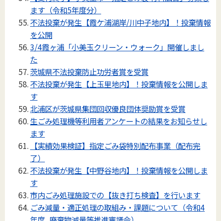
ます（令和5年度分）
不法投棄が発生【霞ケ浦湖岸/川中子地内】！投棄情報
を公開
3/4霞ヶ浦「小美玉クリーン・ウォーク」開催しまし
た
茨城県不法投棄防止功労者賞を受賞
不法投棄が発生【上玉里地内】！投棄情報を公開しま
す
北浦区が茨城県集団回収優良団体奨励賞を受賞
生ごみ処理機等利用者アンケートの結果をお知らせし
ます
【実績効果検証】指定ごみ袋特別配布事業（配布完
了）
不法投棄が発生【中野谷地内】！投棄情報を公開しま
す
市内ごみ処理施設での【抜き打ち検査】を行います
ごみ減量・適正処理の取組み・課題について（令和4
年度_廃棄物減量等推進審議会）