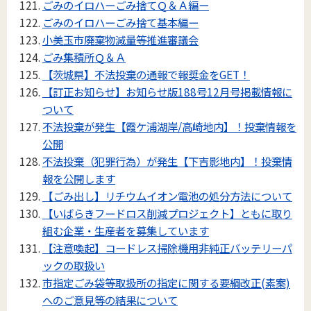
ごみのイロハーごみ捨てＱ＆Ａ編ー
ごみのイロハーごみ捨て基本編ー
小美玉市廃棄物減量等推進審議会
ごみ集積所Ｑ＆Ａ
【茨城県】不法投棄の通報で報奨金をGET！
【訂正お知らせ】お知らせ版188号12月号掲載情報に
ついて
不法投棄が発生【霞ケ浦湖岸/高崎地内】！投棄情報を
公開
不法投棄（犯罪行為）が発生【下吉影地内】！投棄情
報を公開します
【ごみ出し】リチウムイオン電池の処分方法について
【いばらきフードロス削減プロジェクト】ともに取り
組む企業・生産者を募集しています
【注意喚起】コードレス掃除機用非純正バッテリーパ
ックの取扱い
市指定ごみ袋等取扱所の指定に関する要綱改正(素案)
へのご意見等の結果について