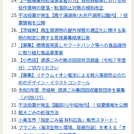
【一般廃棄物処理事業者の方】貨物⾃動⾞における荷
役作業時の墜落・転落防⽌対策の規則改正
不法投棄が発生【霞ケ浦湖岸/大井戸湖岸公園内】！投
棄情報を公開
【茨城県】再生資源物の屋外保管の適正化に関する条
例の制定に関する意見募集結果公表
【募集】商慣習⾒直しやフードバンク等への⾷品提供
に取り組む⾷品事業者
【小売店】資源ごみの拠点回収状況調査（令和７年度
分）ご協力ください
【募集】リチウムイオン電池による発火事故防止のた
めのデザイン・イラストコンクール
令和5年度_茨城県_資源ごみ集団回収優良団体を募集
（〆切8/25）
不法投棄が発生【園部川/中延地内】！投棄情報を公開
粗大ごみの処理方法
小美玉市「指定ごみ袋 有料広告」販売スタート！
プラごみ（海洋生物と環境、容器包装）を考える「オ