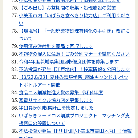
【ごみ出し】お盆期間の収集・処理施設の営業
小美玉市内「いばらき食べきり協力店」ご利用くださ
い
【環境省】「一般廃棄物処理有料化の手引き」改訂に
ついて
使用済み注射針を薬局で回収します
不適物の混入に注意！ごみ分別マナーを徹底ください
令和4年度茨城県集団回収優良団体を募集します
不法投棄が発生【江戸地内】！投棄情報を公開します
【8/22,8/23】夏休み環境学習_廃油キャンドル,ペッ
トボトルアート開催
食品ロス削減推進大賞の募集_令和4年度
家電リサイクル協力店を募集します
第11期分別収集計画を策定しました
いばらきフードロス削減プロジェクト マッチング支
援窓口の設置について
不法投棄が発生【巴川北側/小美玉市高田地内】！情報