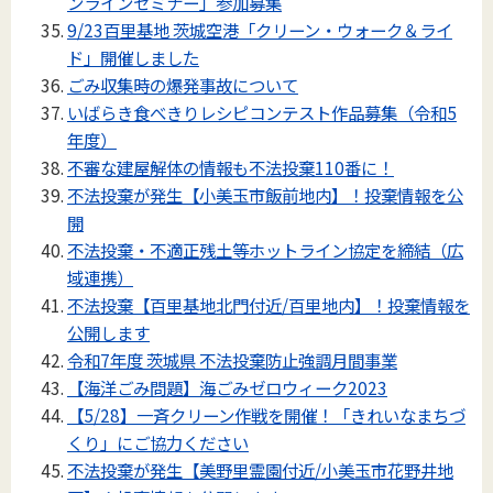
ンラインセミナー」参加募集
9/23百里基地 茨城空港「クリーン・ウォーク＆ライ
ド」開催しました
ごみ収集時の爆発事故について
いばらき食べきりレシピコンテスト作品募集（令和5
年度）
不審な建屋解体の情報も不法投棄110番に！
不法投棄が発生【小美玉市飯前地内】！投棄情報を公
開
不法投棄・不適正残土等ホットライン協定を締結（広
域連携）
不法投棄【百里基地北門付近/百里地内】！投棄情報を
公開します
令和7年度 茨城県 不法投棄防止強調月間事業
【海洋ごみ問題】海ごみゼロウィーク2023
【5/28】一斉クリーン作戦を開催！「きれいなまちづ
くり」にご協力ください
不法投棄が発生【美野里霊園付近/小美玉市花野井地