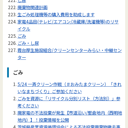
し尿
廃棄物関連計画
生ごみ処理機等の購入費用を助成します
家電4品目(テレビ/エアコン/冷蔵庫/洗濯機等)のリサ
イクル
ごみ
ごみ・し尿
霞台厚生施設組合/クリーンセンターみらい・中継セン
ター
ごみ
5/24 一斉クリーン作戦（＃おみたまクリーン）「きれ
いなまちづくり」ご参加ください
ごみを資源に「リサイクル分別リスト（方法別）」参
考ください
廃家電の不法投棄が発生【市道沿い/堅倉地内（西明地
地内）】！投棄情報を公開
茨城県産業資源循環協会による不法投棄廃棄物撤去事