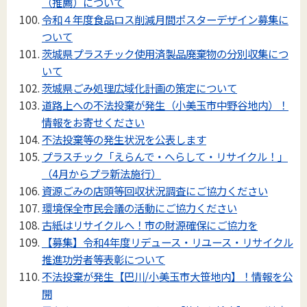
（推薦）について
令和４年度食品ロス削減月間ポスターデザイン募集に
ついて
茨城県プラスチック使用済製品廃棄物の分別収集につ
いて
茨城県ごみ処理広域化計画の策定について
道路上への不法投棄が発生（小美玉市中野谷地内）！
情報をお寄せください
不法投棄等の発生状況を公表します
プラスチック「えらんで・へらして・リサイクル！」
（4月からプラ新法施行）
資源ごみの店頭等回収状況調査にご協力ください
環境保全市民会議の活動にご協力ください
古紙はリサイクルへ！市の財源確保にご協力を
【募集】令和4年度リデュース・リユース・リサイクル
推進功労者等表彰について
不法投棄が発生【巴川/小美玉市大笹地内】！情報を公
開