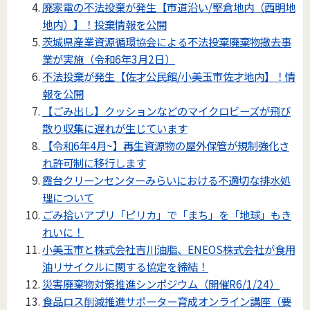
廃家電の不法投棄が発生【市道沿い/堅倉地内（西明地
地内）】！投棄情報を公開
茨城県産業資源循環協会による不法投棄廃棄物撤去事
業が実施（令和6年3月2日）
不法投棄が発生【佐才公民館/小美玉市佐才地内】！情
報を公開
【ごみ出し】クッションなどのマイクロビーズが飛び
散り収集に遅れが生じています
【令和6年4月~】再生資源物の屋外保管が規制強化さ
れ許可制に移行します
霞台クリーンセンターみらいにおける不適切な排水処
理について
ごみ拾いアプリ「ピリカ」で「まち」を「地球」もき
れいに！
小美玉市と株式会社吉川油脂、ENEOS株式会社が食用
油リサイクルに関する協定を締結！
災害廃棄物対策推進シンポジウム（開催R6/1/24）
食品ロス削減推進サポーター育成オンライン講座（要