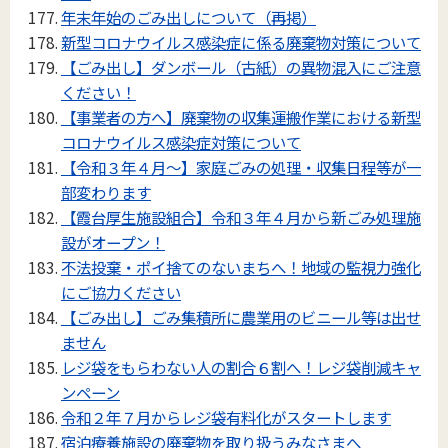
年末年始のごみ出しについて（再掲）
新型コロナウイルス感染症に係る廃棄物対策について
【ごみ出し】ダンボール（古紙）の異物混入にご注意
ください！
【事業者の方へ】廃棄物の収集運搬作業における新型
コロナウイルス感染症対策について
【令和３年４月～】家庭ごみの処理・収集日程等が一
部変わります
【霞台厚生施設組合】令和３年４月から新ごみ処理施
設がオープン！
不法投棄・ポイ捨てのないまちへ！地域の監視力強化
にご協力ください
【ごみ出し】ごみ集積所に農業用のビニール等は出せ
ません
レジ袋をもらわない人の割合６割へ！レジ袋削減キャ
ンペーン
令和２年７月からレジ袋有料化がスタートします
宿泊療養施設の廃棄物を取り扱うみなさまへ