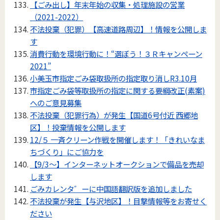
【ごみ出し】年末年始の収集・処理施設の営業
（2021-2022）
不法投棄（犯罪）【高速道路周辺】！情報を公開しま
す
消費行動を環境行動に！“選ぼう！３Ｒキャンペーン
2021”
小美玉市指定ごみ袋取扱所の指定取り消しR3.10月
市指定ごみ袋等取扱所の指定に関する要綱改正(素案)
へのご意見募集
不法投棄（犯罪行為）が発生【国道6号付近 西郷地
区】！投棄情報を公開します
12/５ 一斉クリーン作戦を開催します！「きれいなま
ちづくり」にご協力を
【9/3～】インターネットオークションで備品を売却
します
ごみカレンタ゛ーに中国語翻訳版を追加しました
不法投棄が発生【与沢地区】！目撃情報等をお寄せく
ださい