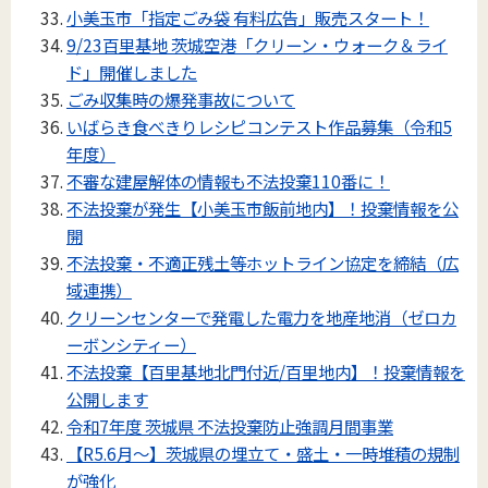
小美玉市「指定ごみ袋 有料広告」販売スタート！
9/23百里基地 茨城空港「クリーン・ウォーク＆ライ
ド」開催しました
ごみ収集時の爆発事故について
いばらき食べきりレシピコンテスト作品募集（令和5
年度）
不審な建屋解体の情報も不法投棄110番に！
不法投棄が発生【小美玉市飯前地内】！投棄情報を公
開
不法投棄・不適正残土等ホットライン協定を締結（広
域連携）
クリーンセンターで発電した電力を地産地消（ゼロカ
ーボンシティー）
不法投棄【百里基地北門付近/百里地内】！投棄情報を
公開します
令和7年度 茨城県 不法投棄防止強調月間事業
【R5.6月～】茨城県の埋立て・盛土・一時堆積の規制
が強化