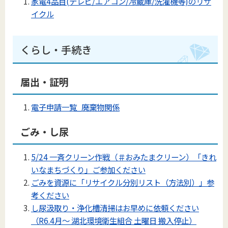
家電4品目(テレビ/エアコン/冷蔵庫/洗濯機等)のリサ
イクル
くらし・手続き
届出・証明
電子申請一覧_廃棄物関係
ごみ・し尿
5/24 一斉クリーン作戦（＃おみたまクリーン）「きれ
いなまちづくり」ご参加ください
ごみを資源に「リサイクル分別リスト（方法別）」参
考ください
し尿汲取り・浄化槽清掃はお早めに依頼ください
（R6.4月～ 湖北環境衛生組合 土曜日 搬入停止）