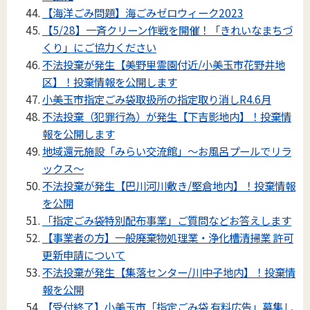
【海洋ごみ問題】海ごみゼロウィーク2023
【5/28】一斉クリーン作戦を開催！「きれいなまちづ
くり」にご協力ください
不法投棄が発生【美野里霊園付近/小美玉市花野井地
区】！投棄情報を公開します
小美玉市指定ごみ袋取扱所の指定取り消しR4.6月
不法投棄（犯罪行為）が発生【下吉影地内】！投棄情
報を公開します
地域還元施設「みらい交流館」～お風呂プールでリラ
ックス～
不法投棄が発生【巴川河川敷き/堅倉地内】！投棄情報
を公開
「指定ごみ袋特別配布事業」ご質問などお答えします
【事業者の方】一般廃棄物処理業・浄化槽清掃業 許可
更新申請について
不法投棄が発生【集落センター/川中子地内】！投棄情
報を公開
【受付終了】小美玉市「指定ごみ袋 有料広告」募集し