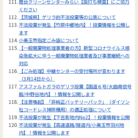
霞台クリーンセンターみらい【抜打ち検査】にご協力
ください
【茨城県】ゲリラ的不法投棄等の公表について
不法投棄が発生【竹原中郷地内】！投棄情報を公開し
ます
小美玉市指定ごみ袋について
【一般廃棄物処理事業者の方】新型コロナウイルス感
染急拡大に伴う一般廃棄物処理業者及び事業継続への
対応
【ごみ処理】中継センターの受付場所が変わります
（3月14日から）
アスファルトガラのゲリラ投棄【国道６号/大曲南信号
脇/中野谷地内】！情報を公開します
【注意喚起】「非純正バッテリーパック」（ダイソン
社コードレス掃除機用）の適正処理について
不法投棄が発生【下吉影地内No2】！投棄情報を公開
不法投棄が発生【高速道路/隧道内/小美玉市羽刈地
内】！情報を公開します