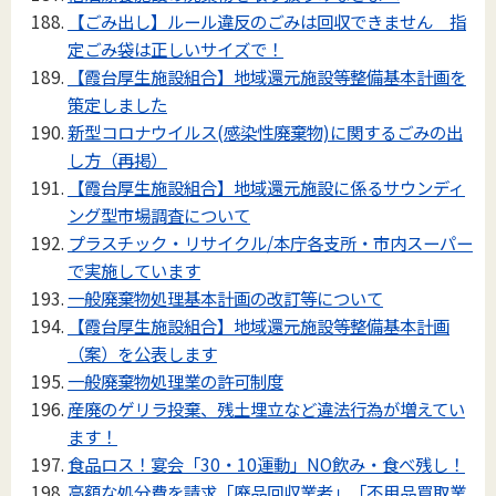
【ごみ出し】ルール違反のごみは回収できません 指
定ごみ袋は正しいサイズで！
【霞台厚生施設組合】地域還元施設等整備基本計画を
策定しました
新型コロナウイルス(感染性廃棄物)に関するごみの出
し方（再掲）
【霞台厚生施設組合】地域還元施設に係るサウンディ
ング型市場調査について
プラスチック・リサイクル/本庁各支所・市内スーパー
で実施しています
一般廃棄物処理基本計画の改訂等について
【霞台厚生施設組合】地域還元施設等整備基本計画
（案）を公表します
一般廃棄物処理業の許可制度
産廃のゲリラ投棄、残土埋立など違法行為が増えてい
ます！
食品ロス！宴会「30・10運動」NO飲み・食べ残し！
高額な処分費を請求「廃品回収業者」「不用品買取業