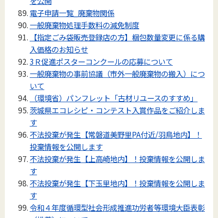
を公開
電子申請一覧_廃棄物関係
一般廃棄物処理手数料の減免制度
【指定ごみ袋販売登録店の方】梱包数量変更に係る購
入価格のお知らせ
3Ｒ促進ポスターコンクールの応募について
一般廃棄物の事前協議（市外一般廃棄物の搬入）につ
いて
（環境省）パンフレット「古材リユースのすすめ」
茨城県エコレシピ・コンテスト入賞作品をご紹介しま
す
不法投棄が発生【常磐道美野里PA付近/羽鳥地内】！
投棄情報を公開します
不法投棄が発生【上高崎地内】！投棄情報を公開しま
す
不法投棄が発生【下玉里地内】！投棄情報を公開しま
す
令和４年度循環型社会形成推進功労者等環境大臣表彰